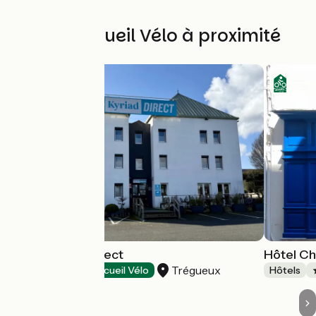
Autres Accueil Vélo à proximité
Hôtel Kyriad Direct
Hôtel C
Trégueux
Hôtels
Accueil Vélo
Hôtels