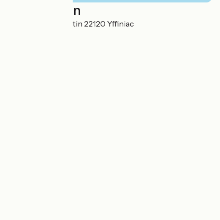
Localisation
36 rue Julien Quintin 22120 Yffiniac