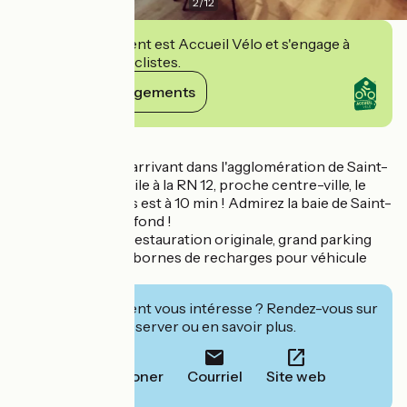
2
/
12
Cet établissement est Accueil Vélo et s'engage à
accueillir des cyclistes.
Voir ses engagements
Détails
Premier hôtel en arrivant dans l'agglomération de Saint-
Brieuc ! Accès facile à la RN 12, proche centre-ville, le
palais des congrès est à 10 min ! Admirez la baie de Saint-
Brieuc en toile de fond !
les + : lounge bar, restauration originale, grand parking
privé gratuit avec bornes de recharges pour véhicule
électriques
Cet établissement vous intéresse ? Rendez-vous sur
leur site pour réserver ou en savoir plus.
Téléphoner
Courriel
Site web