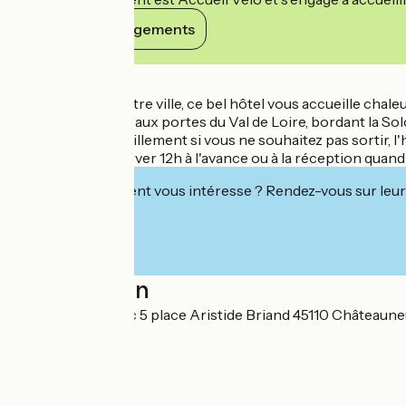
Voir ses engagements
Détails
Situé en plein centre ville, ce bel hôtel vous accueille ch
nature et histoire, aux portes du Val de Loire, bordant la So
Pour dîner tranquillement si vous ne souhaitez pas sortir, l
réchauffer, à réserver 12h à l'avance ou à la réception qua
Cet établissement vous intéresse ? Rendez-vous sur leur 
Localisation
SAS Hotel du Parc 5 place Aristide Briand 45110 Châteaune