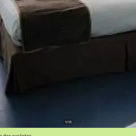
1
/
13
r des cyclistes.