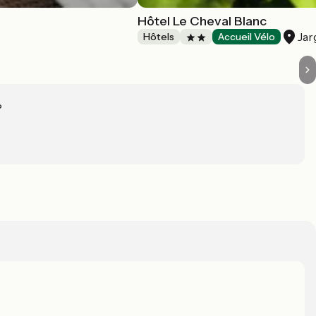
Hôtel Le Cheval Blanc
Jar
Hôtels
Accueil Vélo
?