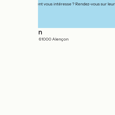
Cet établissement vous intéresse ? Rendez-vous sur leur 
Localisation
50 avenue Wilson 61000 Alençon