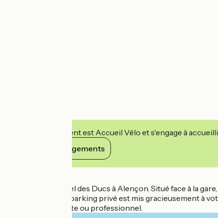
Cet établissement est Accueil Vélo et s'engage à accueilli
Voir ses engagements
Détails
Bienvenue à l'hôtel des Ducs à Alençon. Situé face à la gar
personnalisé. Un parking privé est mis gracieusement à vot
moment de détente ou professionnel.