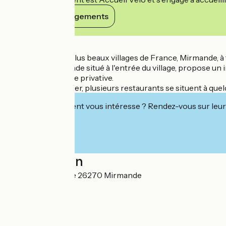
Voir ses engagements
Détails
Classé parmi les plus beaux villages de France, Mirmande, à f
L'Hôtel de Mirmande situé à l'entrée du village, propose un 
une petite terrasse privative.
Pour vous restaurer, plusieurs restaurants se situent à quelq
Cet établissement vous intéresse ? Rendez-vous sur leur 
Localisation
3 rue André Lhote 26270 Mirmande