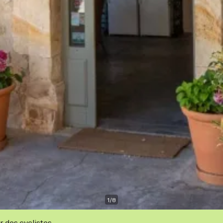
1
/
8
r des cyclistes.