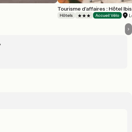
Tourisme d'affaires : Hôtel Ibis
L
Hôtels
Accueil Vélo
?