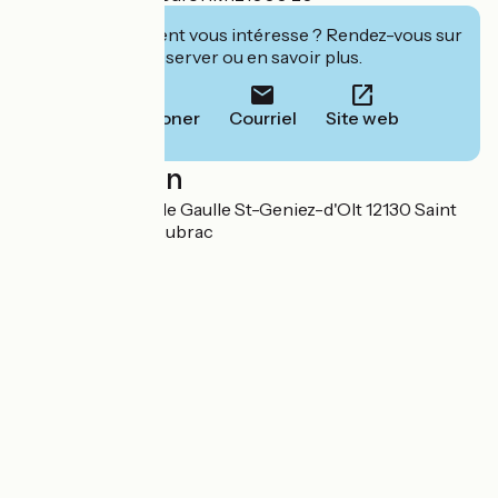
Cet établissement vous intéresse ? Rendez-vous sur
leur site pour réserver ou en savoir plus.
Téléphoner
Courriel
Site web
Localisation
18 Place Général de Gaulle St-Geniez-d'Olt 12130 Saint
Geniez d'Olt et d'Aubrac