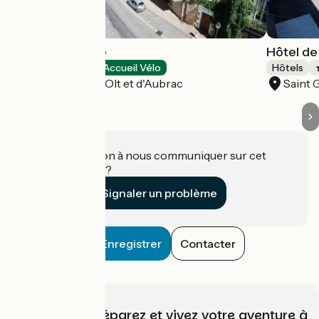
Hôtel de France
Hôtel de
Hôtels
Accueil Vélo
Hôtels
Saint Geniez d'Olt et d'Aubrac
Saint 
Une information à nous communiquer sur cet
établissement ?
Signaler un problème
Enregistrer
Contacter
Choisissez, préparez et vivez votre aventure à