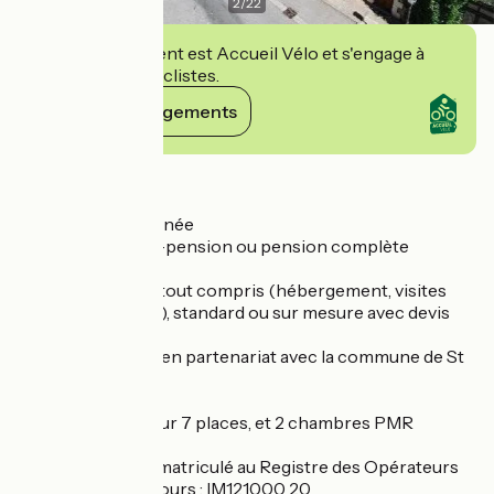
2
/
22
Cet établissement est Accueil Vélo et s'engage à
accueillir des cyclistes.
Voir ses engagements
Détails
- stop lunch
- groupes à la journée
- séjours en demi-pension ou pension complète
- soirées étapes
- séjours circuits tout compris (hébergement, visites
guidées, soirées, ...), standard ou sur mesure avec devis
sous 48h
- séjours sportifs en partenariat avec la commune de St
Geniez d'Olt
Cabine d'ascenseur 7 places, et 2 chambres PMR
Etablissement Immatriculé au Registre des Opérateurs
de Voyages et Séjours : IM121000 20