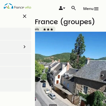
Aller
au
Menu
contenu
close
principal
Hôtel de France (groupes)
Accueil Vélo
Hôtels