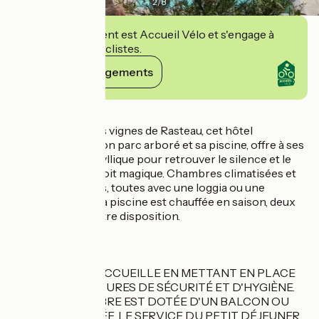
2
/
8
Cet établissement est Accueil Vélo et s'engage à
accueillir des cyclistes.
Voir ses engagements
Détails
Situé au milieu des vignes de Rasteau, cet hôtel
restaurant avec son parc arboré et sa piscine, offre à ses
hôtes un cadre idyllique pour retrouver le silence et le
charme d’un endroit magique. Chambres climatisées et
joliment décorées, toutes avec une loggia ou une
terrasse privée. La piscine est chauffée en saison, deux
jacuzzis sont à votre disposition.
INFOS COVID19:
L'HÔTEL VOUS ACCUEILLE EN METTANT EN PLACE
TOUTES LES MESURES DE SÉCURITÉ ET D'HYGIÈNE.
CHAQUE CHAMBRE EST DOTÉE D'UN BALCON OU
TERRASSE PRIVÉE. LE SERVICE DU PETIT DÉJEUNER