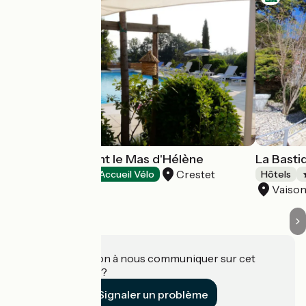
Hôtel-Restaurant le Mas d'Hélène
La Basti
Crestet
Hôtels
Accueil Vélo
Hôtels
Vaiso
Une information à nous communiquer sur cet
établissement ?
Signaler un problème