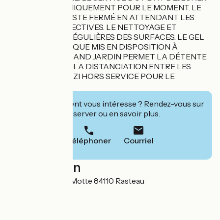
EN CHAMBRE UNIQUEMENT POUR LE MOMENT. LE
RESTAURANT RESTE FERMÉ EN ATTENDANT LES
NOUVELLES DIRECTIVES. LE NETTOYAGE ET
DÉSINFECTION RÉGULIÈRES DES SURFACES. LE GEL
HYDROALCOOLIQUE MIS EN DISPOSITION À
L'ACCUEIL. LE GRAND JARDIN PERMET LA DÉTENTE
EN RESPECTANT LA DISTANCIATION ENTRE LES
HÔTES. LE JACUZZI HORS SERVICE POUR LE
MOMENT.
Cet établissement vous intéresse ? Rendez-vous sur
leur site pour réserver ou en savoir plus.
Téléphoner
Courriel
Localisation
420 chemin de la Motte 84110 Rasteau