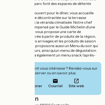
éparpillés dans le parc font des espaces de détente
agréables.
Notre restaurant, ouvert pour le dîner, vous accueille
dans une ambiance décontractée sur la terrasse
ombragée ou dans la véranda climatisée. Notre chef
Kohei Ohata, récompensé par le Guide Michelin d’une
Assiette Michelin, vous propose une carte de
suggestions élaborée à partir de produits de la région,
qui évolue selon les arrivages et les produits de saison
disponibles. Nous proposons aussi un Menu du soir qui
change tous les jours, ainsi qu’un menu de dégustation.
En juillet-août, il y a également un menu snack l’après-
midi.
Cet établissement vous intéresse ? Rendez-vous sur
leur site pour réserver ou en savoir plus.
Téléphoner
Courriel
Site web
Localisation