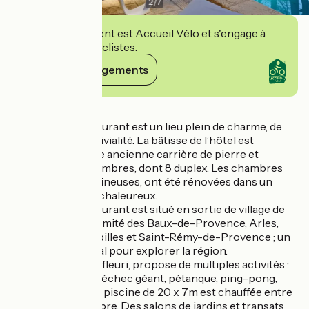
2
/
7
Cet établissement est Accueil Vélo et s'engage à
accueillir des cyclistes.
Voir ses engagements
Détails
Notre hôtel-restaurant est un lieu plein de charme, de
beauté et de convivialité. La bâtisse de l’hôtel est
construite sur une ancienne carrière de pierre et
dispose de 38 chambres, dont 8 duplex. Les chambres
spacieuses et lumineuses, ont été rénovées dans un
style moderne et chaleureux.
Notre hôtel-restaurant est situé en sortie de village de
Fontvieille, à proximité des Baux-de-Provence, Arles,
Maussane-les-Alpilles et Saint-Rémy-de-Provence ; un
emplacement idéal pour explorer la région.
Le parc, arboré et fleuri, propose de multiples activités :
piscine, mini-golf, échec géant, pétanque, ping-pong,
badminton etc. La piscine de 20 x 7m est chauffée entre
mi-mai et septembre. Des salons de jardins et transats