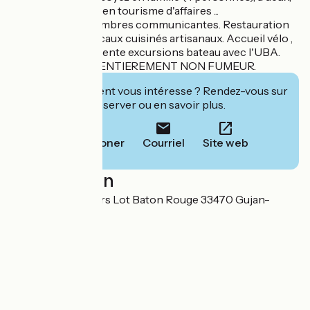
seul en voyage ou en tourisme d'affaires ...
Possibilité de chambres communicantes. Restauration
sur place avec bocaux cuisinés artisanaux. Accueil vélo ,
Location vélo et Vente excursions bateau avec l'UBA.
CET HOTEL EST ENTIEREMENT NON FUMEUR.
Cet établissement vous intéresse ? Rendez-vous sur
leur site pour réserver ou en savoir plus.
Téléphoner
Courriel
Site web
Localisation
1 avenue des Loisirs Lot Baton Rouge 33470 Gujan-
Mestras