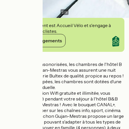
2
/
9
Cet établissement est Accueil Vélo et s'engage à
accueillir des cyclistes.
Voir ses engagements
Détails
Soigneusement insonorisées, les chambres de l'hôtel B
& B Arcachon Gujan-Mestras vous assurent une nuit
tranquille. Une literie Bultex de qualité, propice au repos !
Parfaitement équipées, les chambres sont dotées d'une
salle de bain individuelle.
Grâce à la connexion Wifi gratuite et illimitée, vous
resterez connecté pendant votre séjour à l'hôtel B&B
Arcachon Gujan-Mestras ! Avec le bouquet CANAL+,
vous pourrez zapper sur les chaînes info, sport, cinéma.
L'hôtel B & B Arcachon Gujan-Mestras propose un large
choix de chambre pouvant s'adapter à tous les types de
séjours, que vous soyez en famille (4 personnes), à deux,