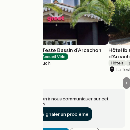
Greet Hôtel La Teste Bassin d’Arcachon
Hôtel Ib
d'Arcac
Hôtels
Accueil Vélo
La Teste-de-Buch
Hôtels
La Te
Une information à nous communiquer sur cet
établissement ?
Signaler un problème