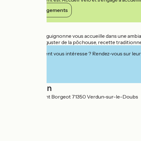
Voir ses engagements
Détails
L'hostellerie bourguignonne vous accueille dans une ambian
privilégié pour déguster de la pôchouse, recette traditionn
Cet établissement vous intéresse ? Rendez-vous sur leur 
Localisation
2, avenue Président Borgeot 71350 Verdun-sur-le-Doubs