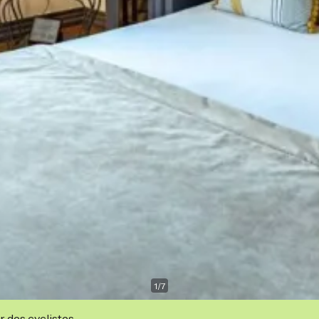
1
/
7
r des cyclistes.