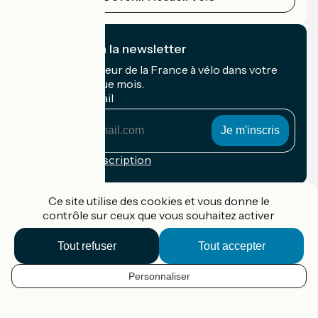
Je m'abonne à la newsletter
Recevez le meilleur de la France à vélo dans votre
boîte mail chaque mois.
Mon adresse mail
Mon
adresse
mail
Conditions d'inscription
Financé dans le cadre de Destination France
Ce site utilise des cookies et vous donne le
contrôle sur ceux que vous souhaitez activer
Tout refuser
Tout accepter
Accueil Vélo Pro
Contact
Personnaliser
Mentions légales
FR
Confidentialité
Contact