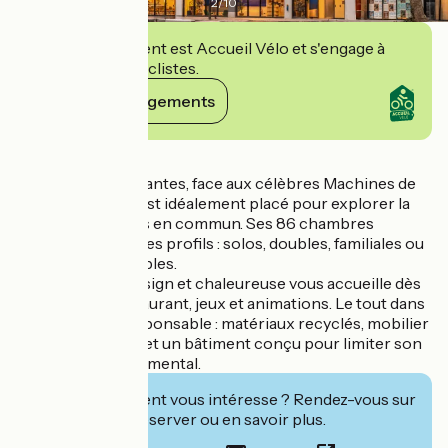
2
/
10
Cet établissement est Accueil Vélo et s'engage à
accueillir des cyclistes.
Voir ses engagements
Détails
Situé sur l'Île de Nantes, face aux célèbres Machines de
l'Île, Eklo Nantes est idéalement placé pour explorer la
ville en transports en commun. Ses 86 chambres
s'adaptent à tous les profils : solos, doubles, familiales ou
dortoirs privatisables.
Une ambiance design et chaleureuse vous accueille dès
l'entrée : bar, restaurant, jeux et animations. Le tout dans
un cadre éco-responsable : matériaux recyclés, mobilier
artisanal français et un bâtiment conçu pour limiter son
impact environnemental.
Cet établissement vous intéresse ? Rendez-vous sur
leur site pour réserver ou en savoir plus.