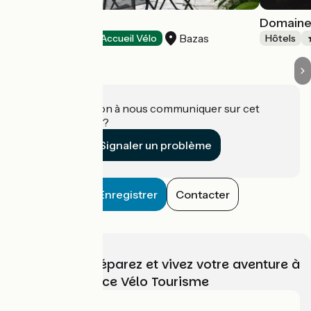
Le Rodin
Domaine
Bazas
Hôtels
Accueil Vélo
Hôtels
Une information à nous communiquer sur cet
établissement ?
Signaler un problème
Enregistrer
Contacter
Choisissez, préparez et vivez votre aventure à
vélo avec France Vélo Tourisme