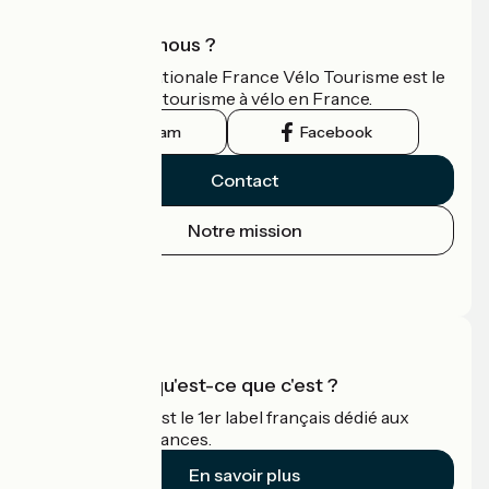
Qui sommes-nous ?
L'association nationale France Vélo Tourisme est le
guide officiel du tourisme à vélo en France.
Instagram
Facebook
Contact
Notre mission
Espace Presse
Espace Pro
Accueil Vélo qu'est-ce que c'est ?
Accueil Vélo c'est le 1er label français dédié aux
cyclistes en vacances.
En savoir plus