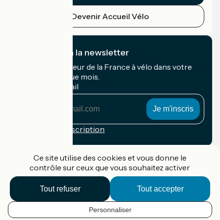
Devenir Accueil Vélo
Je m'abonne à la newsletter
Recevez le meilleur de la France à vélo dans votre
boîte mail chaque mois.
Mon adresse mail
Mon
adresse
mail
Conditions d'inscription
Financé dans le cadre de Destination France
Ce site utilise des cookies et vous donne le
contrôle sur ceux que vous souhaitez activer
Tout refuser
Tout accepter
Accueil Vélo Pro
Contact
Personnaliser
Mentions légales
FR