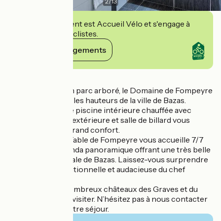
2
/
13
Cet établissement est Accueil Vélo et s'engage à
accueillir des cyclistes.
Voir ses engagements
Détails
Situé au cœur d’un parc arboré, le Domaine de Fompeyre
vous accueille sur les hauteurs de la ville de Bazas.
L'hôtel, doté d'une piscine intérieure chauffée avec
hammam, piscine extérieure et salle de billard vous
offrira un séjour grand confort.
Le restaurant La Table de Fompeyre vous accueille 7/7
jours dans la véranda panoramique offrant une très belle
vue sur la cathédrale de Bazas. Laissez-vous surprendre
par la cuisine traditionnelle et audacieuse du chef
Laurent Vinson.
A proximité, de nombreux châteaux des Graves et du
Sauternais sont à visiter. N’hésitez pas à nous contacter
pour organiser votre séjour.