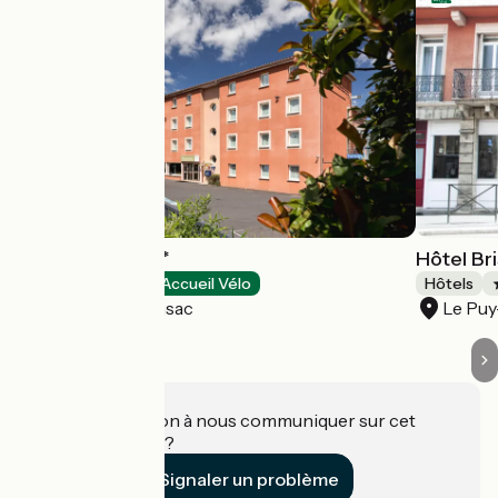
Deltour Hôtel***
Hôtel Bri
Hôtels
Accueil Vélo
Hôtels
Brives-Charensac
Le Puy
Une information à nous communiquer sur cet
établissement ?
Signaler un problème