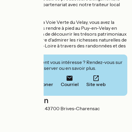
demi-pension en partenariat avec notre traiteur local
Saveurs d'Antan.
Situé à 200 m de la Voie Verte du Velay, vous avez la
possibilité de vous rendre à pied au Puy-en-Velay en
toute sécurité afin de découvrir les trésors patrimoniaux
de la ville ou encore d'admirer les richesses naturelles de
notre belle Haute-Loire à travers des randonnées et des
itinéraires vélos.
Cet établissement vous intéresse ? Rendez-vous sur
leur site pour réserver ou en savoir plus.
Téléphoner
Courriel
Site web
Localisation
4 rue de Genebret 43700 Brives-Charensac