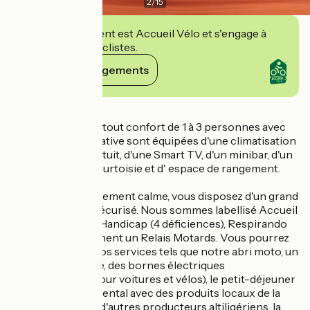
2
/
15
Cet établissement est Accueil Vélo et s'engage à
accueillir des cyclistes.
Voir ses engagements
Détails
Nos 44 chambres tout confort de 1 à 3 personnes avec
salle de bains privative sont équipées d'une climatisation
d'un accès wifi gratuit, d'une Smart TV, d'un minibar, d'un
bureau, plateau courtoisie et d' espace de rangement.
Dans un environnement calme, vous disposez d'un grand
parking privé et sécurisé. Nous sommes labellisé Accueil
Vélo, Tourisme & Handicap (4 déficiences), Respirando
et sommes également un Relais Motards. Vous pourrez
profiter de tous nos services tels que notre abri moto, un
local à vélos fermé, des bornes électriques
rechargeables (pour voitures et vélos), le petit-déjeuner
type buffet continental avec des produits locaux de la
Ferme Ponote et d'autres producteurs altiligériens, la