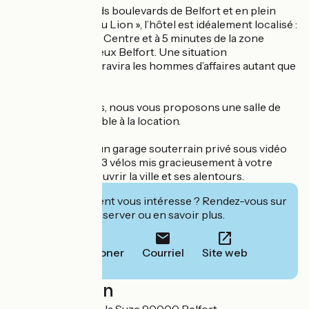
À l’écart des grands boulevards de Belfort et en plein
cœur de la « cité du Lion », l’hôtel est idéalement localisé :
à 300 m de la gare Centre et à 5 minutes de la zone
piétonne et du Vieux Belfort. Une situation
géographique qui ravira les hommes d’affaires autant que
les touristes.
Pour vos réunions, nous vous proposons une salle de
séminaire disponible à la location.
L’hôtel dispose d’un garage souterrain privé sous vidéo
surveillance et de 3 vélos mis gracieusement à votre
service pour découvrir la ville et ses alentours.
Cet établissement vous intéresse ? Rendez-vous sur
leur site pour réserver ou en savoir plus.
Téléphoner
Courriel
Site web
Localisation