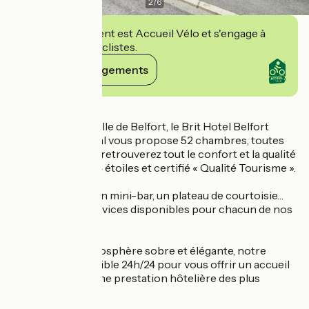
2
/
6
Cet établissement est Accueil Vélo et s'engage à
accueillir des cyclistes.
Voir ses engagements
Détails
Situé en centre-ville de Belfort, le Brit Hotel Belfort
Centre – Le Boréal vous propose 52 chambres, toutes
climatisées. Vous retrouverez tout le confort et la qualité
d’un hôtel classé 4 étoiles et certifié « Qualité Tourisme ».
Le Wi-Fi gratuit, un mini-bar, un plateau de courtoisie…
sont autant de services disponibles pour chacun de nos
clients.
Au sein d’une atmosphère sobre et élégante, notre
équipe est disponible 24h/24 pour vous offrir un accueil
enthousiaste et une prestation hôtelière des plus
soignées.