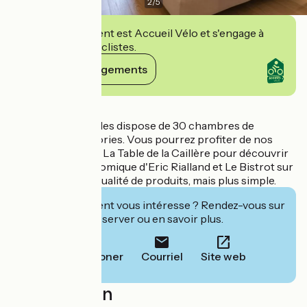
2
/
5
Cet établissement est Accueil Vélo et s'engage à
accueillir des cyclistes.
Voir ses engagements
Détails
Notre hôtel 4 étoiles dispose de 30 chambres de
différentes catégories. Vous pourrez profiter de nos
deux restaurants : La Table de la Caillère pour découvrir
la cuisine gastronomique d'Eric Rialland et Le Bistrot sur
la même base de qualité de produits, mais plus simple.
Cet établissement vous intéresse ? Rendez-vous sur
leur site pour réserver ou en savoir plus.
Téléphoner
Courriel
Site web
Localisation