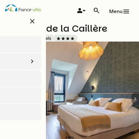
Aller
au
Menu
contenu
close
principal
Auberge de la Caillère
Accueil Vélo
Hôtels