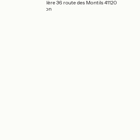
Auberge de la Caillère 36 route des Montils 41120
Candé-sur-Beuvron