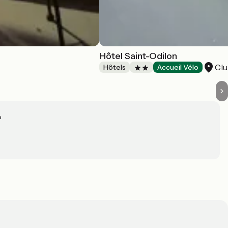
Hôtel Saint-Odilon
Clu
Hôtels
Accueil Vélo
?