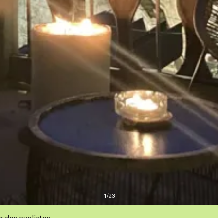
1
/
23
r des cyclistes.