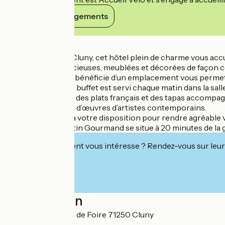
Voir ses engagements
Détails
Situé au cœur de Cluny, cet hôtel plein de charme vous a
et suites sont spacieuses, meublées et décorées de façon co
écran plat. L’hôtel bénéficie d’un emplacement vous permettan
Un petit-déjeuner buffet est servi chaque matin dans la salle
Le restaurant sert des plats français et des tapas accompagn
détendre, entouré d’œuvres d’artistes contemporains.
Le personnel est à votre disposition pour rendre agréable 
L' Art'Hôtel Le Potin Gourmand se situe à 20 minutes de la
Cet établissement vous intéresse ? Rendez-vous sur leur 
Localisation
4, Place du Champ de Foire 71250 Cluny