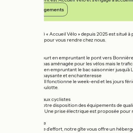
Voir ses engagements
Détails
Notre gîte, labelisé « Accueil Vélo » depuis 2025 est situé à 
traverser la Seine pour vous rendre chez nous.
Comment faire ?
- Depuis Bennecourt en empruntant le pont vers Bonnières 
Cette route n’est pas aménagée pour les vélos mais le trafi
- Depuis Vétheuil en empruntant le bac saisonnier jusqu’à 
Une traversée dépaysante et enchanteresse
Le bac est gratuit. Il fonctionne le week-end et les jours f
rejoindre notre roulotte.
Services adaptés aux cyclistes
Nous mettons à votre disposition des équipements de qualité
itinéraires locaux. Une prise électrique est proposée pour 
Confort et détente
Après une journée d’effort, notre gîte vous offre un héberg