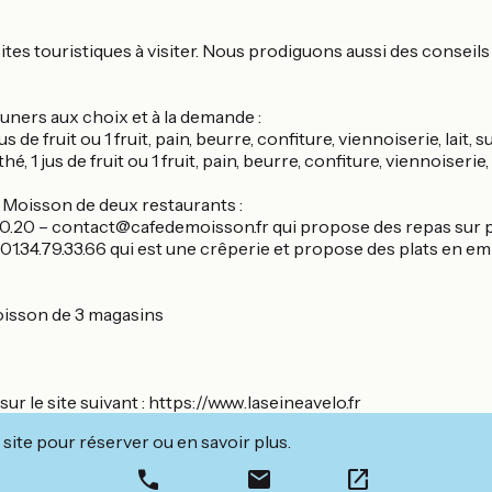
tes touristiques à visiter. Nous prodiguons aussi des conseils s
ers aux choix et à la demande :
 de fruit ou 1 fruit, pain, beurre, confiture, viennoiserie, lait, 
, 1 jus de fruit ou 1 fruit, pain, beurre, confiture, viennoiserie
 Moisson de deux restaurants :
79.30.20 – contact@cafedemoisson.fr qui propose des repas sur 
 01.34.79.33.66 qui est une crêperie et propose des plats en e
Moisson de 3 magasins
ur le site suivant : https://www.laseineavelo.fr
site pour réserver ou en savoir plus.