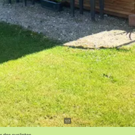
1
/
7
r des cyclistes.