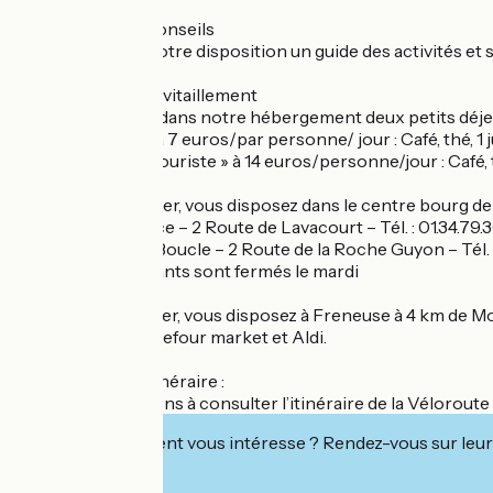
Informations et conseils
Nous mettons à votre disposition un guide des activités et si
Restauration et ravitaillement
Nous proposons dans notre hébergement deux petits déjeun
- « Continental » à 7 euros/par personne/ jour : Café, thé, 1 jus
- « Spécial Cyclotouriste » à 14 euros/personne/jour : Café, thé
Pour vous restaurer, vous disposez dans le centre bourg de
- Le café de la Place – 2 Route de Lavacourt – Tél. : 01.34.
- L’Auberge de la Boucle – 2 Route de la Roche Guyon – Tél.
Ces deux restaurants sont fermés le mardi
Pour vous ravitailler, vous disposez à Freneuse à 4 km de 
Intermarché, Carrefour market et Aldi.
Préparez votre itinéraire :
- Nous vous invitons à consulter l’itinéraire de la Véloroute s
Cet établissement vous intéresse ? Rendez-vous sur leur 