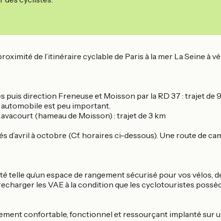
proximité de l’itinéraire cyclable de Paris à la mer La Seine à v
puis direction Freneuse et Moisson par la RD 37 : trajet de 
c automobile est peu important.
Lavacourt (hameau de Moisson) : trajet de 3 km
ériés d’avril à octobre (Cf. horaires ci-dessous). Une route d
 telle qu’un espace de rangement sécurisé pour vos vélos, des
recharger les VAE à la condition que les cyclotouristes possè
ement confortable, fonctionnel et ressourçant implanté sur un