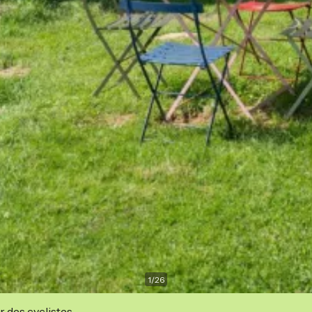
1
/
26
r des cyclistes.