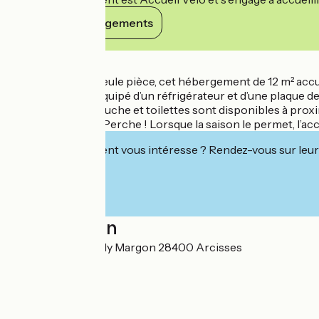
Voir ses engagements
Détails
Constitué d’une seule pièce, cet hébergement de 12 m² accuei
coin cuisine est équipé d’un réfrigérateur et d’une plaque de
sanitaires avec douche et toilettes sont disponibles à prox
moments dans le Perche ! Lorsque la saison le permet, l’accè
Cet établissement vous intéresse ? Rendez-vous sur leur 
Localisation
Manoir du Bois Joly Margon 28400 Arcisses