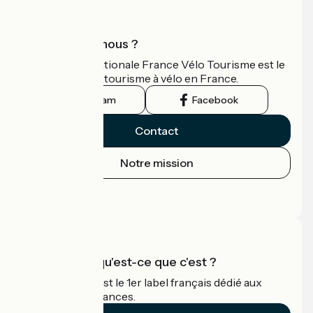
Qui sommes-nous ?
L'association nationale France Vélo Tourisme est le
guide officiel du tourisme à vélo en France.
Instagram
Facebook
Contact
Notre mission
Espace Presse
Espace Pro
Accueil Vélo qu'est-ce que c'est ?
Accueil Vélo c'est le 1er label français dédié aux
cyclistes en vacances.