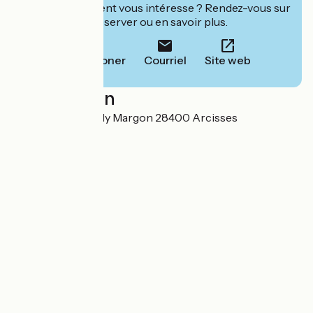
Cet établissement vous intéresse ? Rendez-vous sur
leur site pour réserver ou en savoir plus.
Téléphoner
Courriel
Site web
Localisation
Manoir du Bois Joly Margon 28400 Arcisses