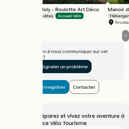
Manoir du Bois Joly - Roulotte Art Déco
Manoir d
Hébergements insolites
Accueil Vélo
Hébergem
Arcisses
Arciss
Une information à nous communiquer sur cet
établissement ?
Signaler un problème
Enregistrer
Contacter
Choisissez, préparez et vivez votre aventure à
vélo avec France Vélo Tourisme