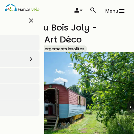
Aller
au
Menu
contenu
close
principal
Manoir du Bois Joly -
Roulotte Art Déco
Accueil Vélo
Hébergements insolites