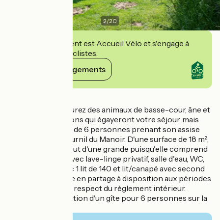
2
/
20
Cet établissement est Accueil Vélo et s'engage à
accueillir des cyclistes.
Voir ses engagements
Détails
En voisins, vous aurez des animaux de basse-cour, âne et
chevaux percherons qui égayeront votre séjour, mais
également un gîte de 6 personnes prenant son assise
dans un ancien fournil du Manoir. D'une surface de 18 m²,
cette roulotte a tout d'une grande puisqu'elle comprend
une kitchenette avec lave-linge privatif, salle d'eau, WC,
une chambre avec 1 lit de 140 et lit/canapé avec second
lit gigogne. Piscine en partage à disposition aux périodes
déterminées avec respect du règlement intérieur.
Possibilité de location d'un gîte pour 6 personnes sur la
propriété.