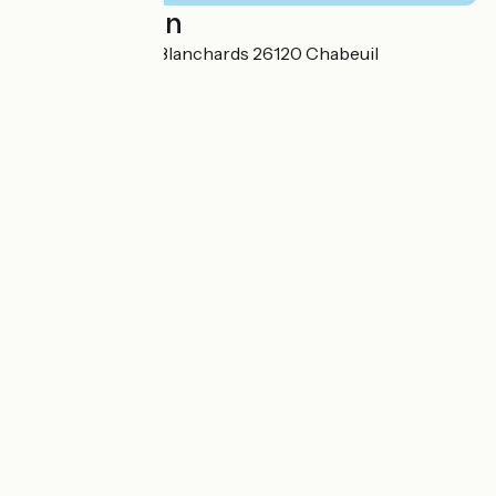
Localisation
470, Chemin des Blanchards 26120 Chabeuil