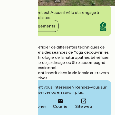
2
/
9
Cet établissement est Accueil Vélo et s'engage à
accueillir des cyclistes.
Voir ses engagements
Détails
On peut venir bénéficier de différentes techniques de
massage, participer à des séances de Yoga, découvrir les
bienfaits de la sophrologie, de la naturopathie, bénéficier
d’ateliers de cuisine, de jardinage, ou être accompagné
par un coach professionnel.
Ce lieu est également inscrit dans la vie locale au travers
ses forces associatives
Cet établissement vous intéresse ? Rendez-vous sur
leur site pour réserver ou en savoir plus.
Téléphoner
Courriel
Site web