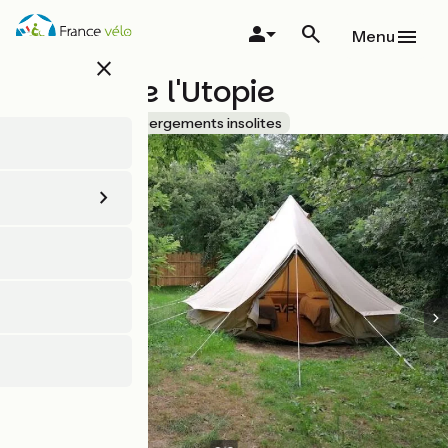
Aller
au
Menu
contenu
close
principal
Le Bois de l'Utopie
Accueil Vélo
Hébergements insolites