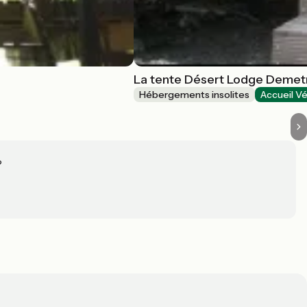
La tente Désert Lodge Demet
Hébergements insolites
Accueil Vé
?