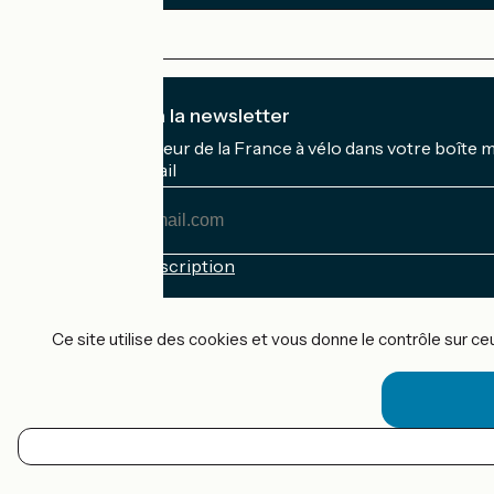
Je m'abonne à la newsletter
Recevez le meilleur de la France à vélo dans votre boîte 
Mon adresse mail
Mon
adresse
mail
Conditions d'inscription
Financé dans le cadre de Destination France
Ce site utilise des cookies et vous donne le contrôle sur c
Accueil Vélo Pro
Contact
Mentions légales
FR
Confidentialité