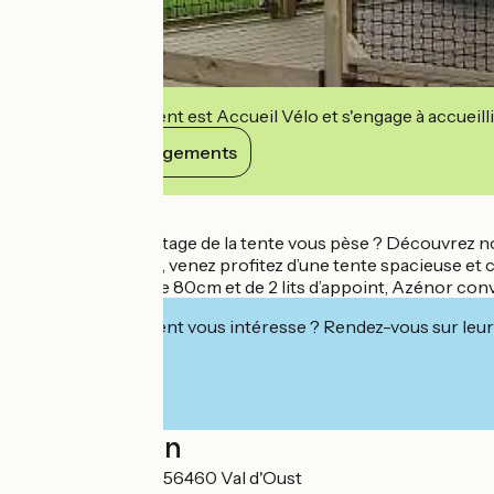
Cet établissement est Accueil Vélo et s'engage à accueilli
Voir ses engagements
Détails
La corvée du montage de la tente vous pèse ? Découvrez not
A partir d’une nuit, venez profitez d’une tente spacieuse et
Équipée de 4 lits de 80cm et de 2 lits d’appoint, Azénor co
Cet établissement vous intéresse ? Rendez-vous sur leur 
Localisation
17 rue Beaurivage 56460 Val d'Oust