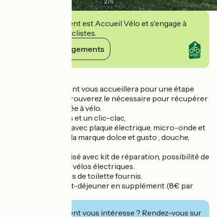
2
/
6
Cet établissement est Accueil Vélo et s'engage à
accueillir des cyclistes.
Voir ses engagements
Détails
Notre hébergement vous accueillera pour une étape
reposante. Vous trouverez le nécessaire pour récupérer
après votre journée à vélo.
Un lit 2 personnes et un clic-clac,
Petit coin cuisine avec plaque électrique, micro-onde et
frigo, cafetière de la marque dolce et gusto , douche,
toilette sèche.
Local à vélo sécurisé avec kit de réparation, possibilité de
recharge pour les vélos électriques.
Draps et serviettes de toilette fournis.
Possibilité de petit-déjeuner en supplément (8€ par
personne).
Cet établissement vous intéresse ? Rendez-vous sur