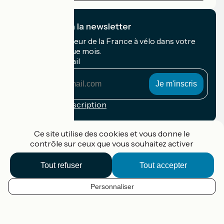
Je m'abonne à la newsletter
Recevez le meilleur de la France à vélo dans votre
boîte mail chaque mois.
Mon adresse mail
Mon
adresse
mail
Conditions d'inscription
Financé dans le cadre de Destination France
Ce site utilise des cookies et vous donne le
contrôle sur ceux que vous souhaitez activer
Tout refuser
Tout accepter
Accueil Vélo Pro
Contact
Personnaliser
Mentions légales
FR
Confidentialité
Contact
Options de carte
Réalisation :
StudioJuillet
et
France Vélo Tourisme