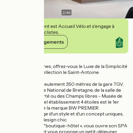
2
/
46
Cet établissement est Accueil Vélo et s'engage à
accueillir des cyclistes.
Voir ses engagements
Détails
De passage à Rennes, offrez-vous le Luxe de la Simplicité
au BW Premier Collection le Saint-Antoine.
En centre-ville, à seulement 350 mètres de la gare TGV,
proche du Théâtre National de Bretagne, de la salle de
spectacle Le Liberté ou des Champs libres - Musée de
Bretagne, ce nouvel établissement 4 étoiles est le 1er
hôtel en France de la marque BW PREMIER
COLLECTION, gage d'un style et d'un concept uniques,
dans un cadre au design chic.
Le Saint-Antoine, "boutique-hôtel », vous ouvre son SPA
Carita, son lobby et vous propose un petit-déjeuner