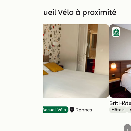
Autres Accueil Vélo à proximité
Garden Hôtel
Brit Hôt
Rennes
Hôtels
Accueil Vélo
Hôtels