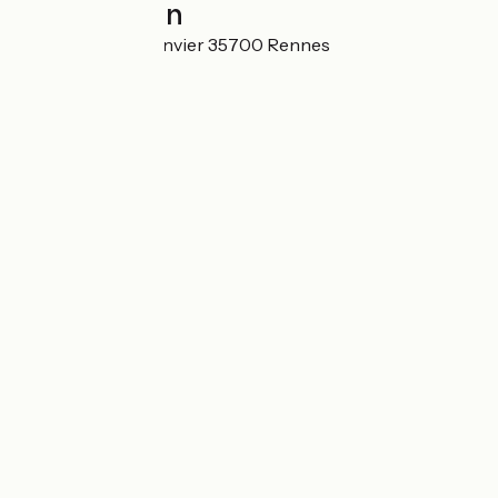
Localisation
27 avenue Jean Janvier 35700 Rennes