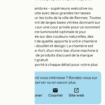
digne d'un brunch.
Il dispose de 61 chambres - supérieure, exécutive ou
deluxe - et d'une suite avec deux grandes terrasses
privées donnant sur les toits de la ville de Rennes. Toutes
les chambres offrent de larges baies vitrées donnant sur
l’avenue Janvier ou sur une cour privée pour un sommeil
paisible la nuit et une luminosité optimale le jour.
La décoration basée sur des couleurs naturelles, des
matières nobles et de qualité, apporte à votre chambre
un confort à la fois douillet et design. La chambre est
équipée d'un coffre-fort, d'un mini-bar, d'une machine à
café Nespresso et de produits d’accueil de la marque
CARITA. Le wifi est gratuit.
Un grand soin est porté à chaque détail pour votre plus
grand confort.
Cet établissement vous intéresse ? Rendez-vous sur
leur site pour réserver ou en savoir plus.
Téléphoner
Courriel
Site web