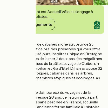
2
/
21
Cet établissement est Accueil Vélo et s'engage à
accueillir des cyclistes.
Voir ses engagements
Détails
Dihan est un hôtel de cabanes niché au cœur de 25
hectares de bois et de prairies préservés qui vous offre
une expérience de séjours insolites unique en Bretagne.
Situé à 7 kilomètres de la mer, à deux pas des mégalithes
de Carnac, des falaises de la côte sauvage de Quiberon,
entre Golfe du Morbihan et Ria d'Etel, Dihan propose 32
hébergements atypiques, cabanes dans les arbres,
cabanes spa luxe, chambres atypiques et écolodges, au
cœur de la nature.
Créé par un couple d’amoureux du voyage et de la
Bretagne depuis presque 20 ans, ce lieu un peu à part,
précurseur de la cabane perchée en France, accueille
ses client.e.s dans l'ancienne ferme familiale à l'histoire