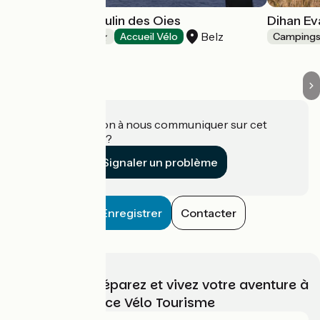
Camping Le Moulin des Oies
Dihan Ev
Belz
Campings
Accueil Vélo
Camping
Une information à nous communiquer sur cet
établissement ?
Signaler un problème
Enregistrer
Contacter
Choisissez, préparez et vivez votre aventure à
vélo avec France Vélo Tourisme