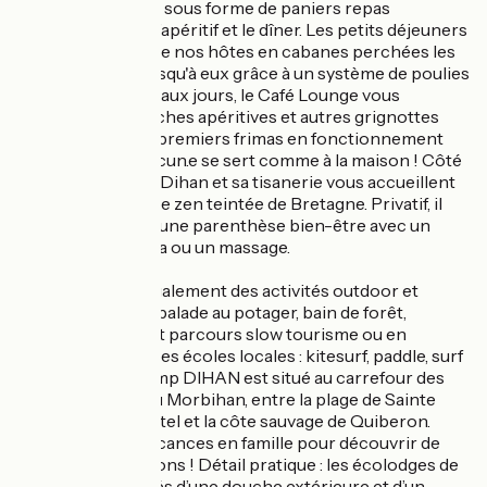
original et revisité sous forme de paniers repas
gourmands pour l’apéritif et le dîner. Les petits déjeuners
sont servis afin que nos hôtes en cabanes perchées les
fassent monter jusqu'à eux grâce à un système de poulies
! A l’arrivée des beaux jours, le Café Lounge vous
propose ses planches apéritives et autres grignottes
gourmandes, aux premiers frimas en fonctionnement
Honesty Bar : chacun.e se sert comme à la maison ! Côté
détente, le Spa by Dihan et sa tisanerie vous accueillent
dans une ambiance zen teintée de Bretagne. Privatif, il
permet de s'offrir une parenthèse bien-être avec un
hammam, un sauna ou un massage.
Dihan propose également des activités outdoor et
nature sur place : balade au potager, bain de forêt,
randonnée, vélo et parcours slow tourisme ou en
partenariat avec des écoles locales : kitesurf, paddle, surf
et yoga. Le surfcamp DIHAN est situé au carrefour des
meilleurs spots du Morbihan, entre la plage de Sainte
Barbe, la Barre d’Etel et la côte sauvage de Quiberon.
Profitez de vos vacances en famille pour découvrir de
nouvelles sensations ! Détail pratique : les écolodges de
Dihan sont équipés d’une douche extérieure et d’un