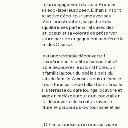
réinventée, autour d'un engagement durable. Premier
site insolite français éco-label européen, Dihan s’inscrit
dans une démarche active d’éco-tourisme avec ses
hébergements en éco-construction, sa gestion des
espaces verts en équilibre, ses partenariats avec des
fournisseurs bios et locaux et sa volonté de préserver
les animaux et la nature par son engagement auprès de la
Ligue de Protection des Oiseaux.
Un séjour à Dihan est une véritable découverte !
Commencez votre expérience insolite à l’accueil situé
dans l'ancienne étable, découvrez le salon d’hôtes, un
espace convivial et familial autour du poêle à bois, du
piano et des portraits de famille. Amusez-vous en famille
ou entre ami.e.s autour d’une partie de billard dans la salle
de jeux, profitez de la terrasse du café lounge locavore et
de son bassin de nage en mélèze autour d’un cocktail en
musique ! Partez à la découverte de la nature avec le
jardin en permaculture, le parcours slow tourisme et les
animaux du site…
Côté restauration, Dihan propose un « room service »