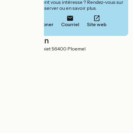
Cet établissement vous intéresse ? Rendez-vous sur
leur site pour réserver ou en savoir plus.
Téléphoner
Courriel
Site web
Localisation
29 Lieu-dit Kerganiet 56400 Ploemel