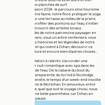
rangement pour les planches de surf.
Nouveauté de la saison 2024 : le parcours slow tourisme
pour découvrir notre faune, notre flore, pratiquer le yoga
ou la méditation sur une terrasse au milieu de la praire,
devant l'étang ou profiter des pontons sur l'eau, s'initier
au bain de forêt, découvrir des artistes locaux,
comprendre les clés de notre patrimoine paysager en
s'asseyant sur un banc, sous un arbre centenaire, vous
laisser raconter les histoires et les légendes de notre
matière bretonne et qui vivent à Dihan, découvrir ce
qu'est la permaculture et encore bien d’autres choses…
Dihan est une invitation à ralentir, s'accorder une
robinsonnade, une nuit romantique avec spa dans les
arbres ou au bord de l'eau. De la cabane du bout du
monde à la bulle transparente, du lov'nid à l'écolodge,
laissez-vous surprendre, le temps d'un week-end insolite
ou de vacances dans le Morbihan. En amoureux, entre
ami.e.s ou en famille, quel que soit le voyage choisi, nous
vous souhaitons une belle parenthèse, car Dihan, en
breton, signifie La pause…