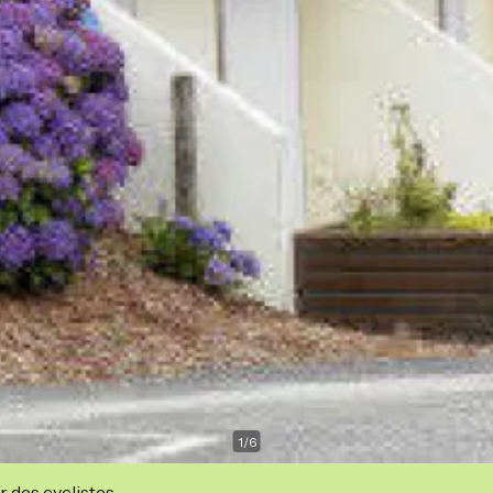
1
/
6
r des cyclistes.