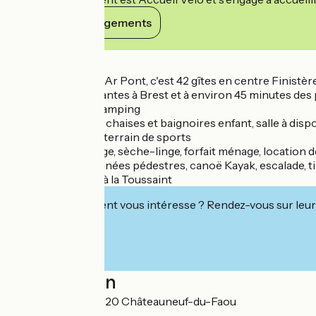
Voir ses engagements
Détails
Les gîtes de Penn Ar Pont, c'est 42 gîtes en centre Finistèr
loin du canal de Nantes à Brest et à environ 45 minutes des 
Studios, gîtes et camping
Équipements : lits, chaises et baignoires enfant, salle à dis
(300 personnes), terrain de sports
Services : lave-linge, sèche-linge, forfait ménage, location de
Activités : Randonnées pédestres, canoë Kayak, escalade, tir 
ouvert de Pâques à la Toussaint
Cet établissement vous intéresse ? Rendez-vous sur leur 
Localisation
Penn Ar Pont 29520 Châteauneuf-du-Faou