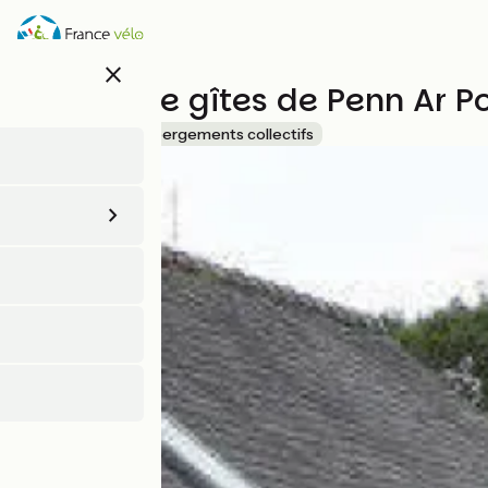
Aller
au
contenu
close
principal
Village de gîtes de Penn Ar P
Accueil Vélo
Hébergements collectifs