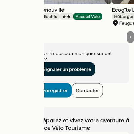
L'Echappée - Bénouville
Ecogîte 
Hébergements collectifs
Accueil Vélo
Hébergeme
Bénouville
Feugue
Une information à nous communiquer sur cet
établissement ?
Signaler un problème
Enregistrer
Contacter
Choisissez, préparez et vivez votre aventure à
vélo avec France Vélo Tourisme