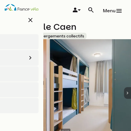
Aller
au
Menu
contenu
close
principal
The People Caen
Accueil Vélo
Hébergements collectifs