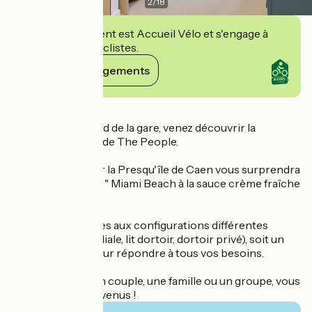
2
/
18
Cet établissement est Accueil Vélo et s'engage à
accueillir des cyclistes.
Voir ses engagements
Détails
A 10 minutes à pied de la gare, venez découvrir la
dernière auberge de The People.
Notre auberge sur la Presqu'île de Caen vous surprendra
par son ambiance " Miami Beach à la sauce crème fraîche
".
Soixante chambres aux configurations différentes
(double, twin, familiale, lit dortoir, dortoir privé), soit un
total de 210 lits pour répondre à tous vos besoins.
Que vous soyez un couple, une famille ou un groupe, vous
êtes tous les bienvenus !