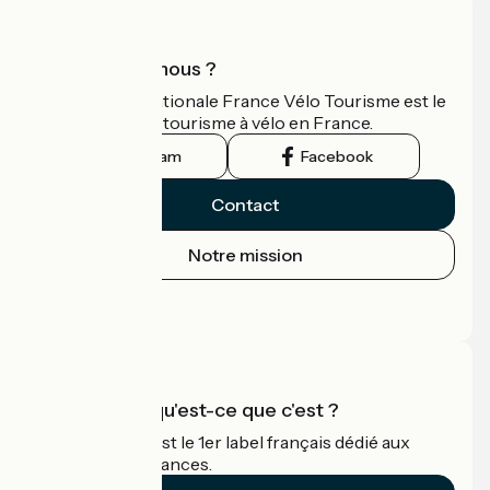
Qui sommes-nous ?
L'association nationale France Vélo Tourisme est le
guide officiel du tourisme à vélo en France.
Instagram
Facebook
Contact
Notre mission
Espace Presse
Espace Pro
Accueil Vélo qu'est-ce que c'est ?
Accueil Vélo c'est le 1er label français dédié aux
cyclistes en vacances.