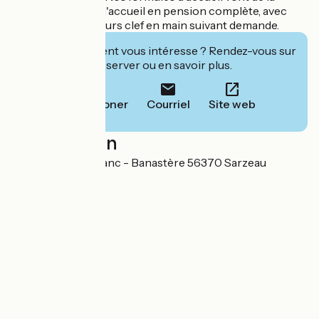
simple location, à l'accueil en pension complète, avec
possibilité de séjours clef en main suivant demande.
Cet établissement vous intéresse ? Rendez-vous sur
leur site pour réserver ou en savoir plus.
Téléphoner
Courriel
Site web
Localisation
2 Rue Marie Le Franc - Banastère 56370 Sarzeau