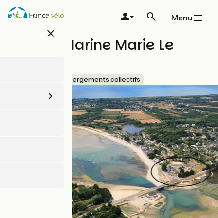
Aller
au
Menu
contenu
close
principal
Maison Marine Marie Le
Franc
Accueil Vélo
Hébergements collectifs