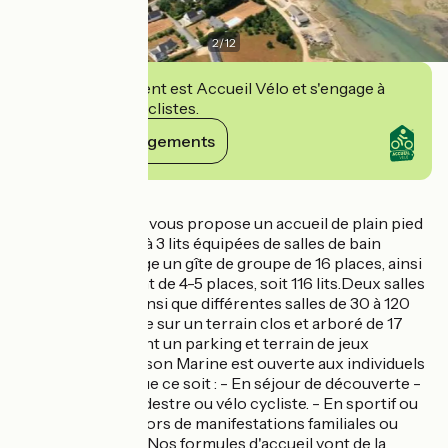
2
/
12
Cet établissement est Accueil Vélo et s'engage à
accueillir des cyclistes.
Voir ses engagements
Détails
La Maison Marine vous propose un accueil de plain pied
31 chambres de 2 à 3 lits équipées de salles de bain
complètes, à l'étage un gîte de groupe de 16 places, ainsi
qu'un appartement de 4-5 places, soit 116 lits.Deux salles
de restauration, ainsi que différentes salles de 30 à 120
places. L'ensemble sur un terrain clos et arboré de 17
000 m2, proposant un parking et terrain de jeux
extérieurs. La Maison Marine est ouverte aux individuels
ou aux groupes que ce soit : - En séjour de découverte -
En randonnée pédestre ou vélo cycliste. - En sportif ou
de détentes - Ou lors de manifestations familiales ou
professionnelles. Nos formules d'accueil vont de la