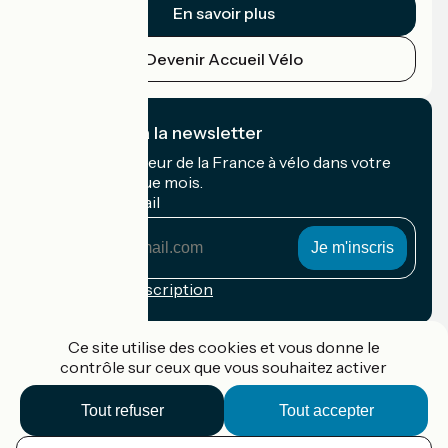
En savoir plus
Devenir Accueil Vélo
Je m'abonne à la newsletter
Recevez le meilleur de la France à vélo dans votre
boîte mail chaque mois.
Mon adresse mail
Mon
adresse
mail
Conditions d'inscription
Financé dans le cadre de Destination France
Ce site utilise des cookies et vous donne le
contrôle sur ceux que vous souhaitez activer
Tout refuser
Tout accepter
Accueil Vélo Pro
Contact