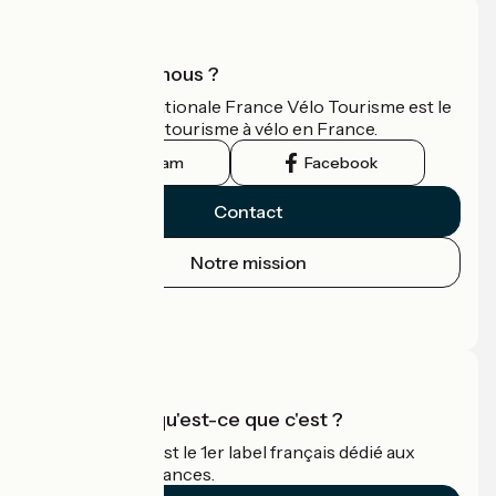
Qui sommes-nous ?
L'association nationale France Vélo Tourisme est le
guide officiel du tourisme à vélo en France.
Instagram
Facebook
Contact
Notre mission
Espace Presse
Espace Pro
Accueil Vélo qu'est-ce que c'est ?
Accueil Vélo c'est le 1er label français dédié aux
cyclistes en vacances.