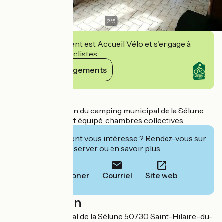
2
/
5
Cet établissement est Accueil Vélo et s'engage à
accueillir des cyclistes.
Voir ses engagements
Détails
Gîte d'étape au sein du camping municipal de la Sélune.
Hébergement tout équipé, chambres collectives.
Cet établissement vous intéresse ? Rendez-vous sur
leur site pour réserver ou en savoir plus.
Téléphoner
Courriel
Site web
Localisation
Camping Municipal de la Sélune 50730 Saint-Hilaire-du-