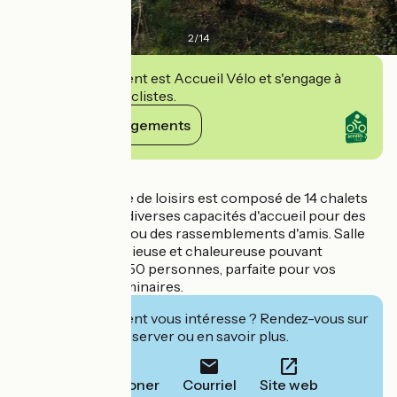
2
/
14
Cet établissement est Accueil Vélo et s'engage à
accueillir des cyclistes.
Voir ses engagements
Détails
Ce parc résidence de loisirs est composé de 14 chalets
tout équipé et de diverses capacités d'accueil pour des
séjours en famille ou des rassemblements d'amis. Salle
de réception spacieuse et chaleureuse pouvant
accueillir jusqu'à 150 personnes, parfaite pour vos
réceptions ou séminaires.
Cet établissement vous intéresse ? Rendez-vous sur
leur site pour réserver ou en savoir plus.
Téléphoner
Courriel
Site web