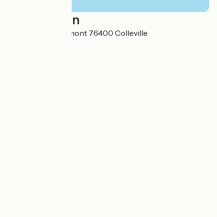
Localisation
649 Route de Valmont 76400 Colleville