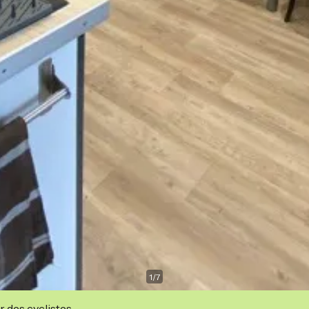
1
/
7
r des cyclistes.