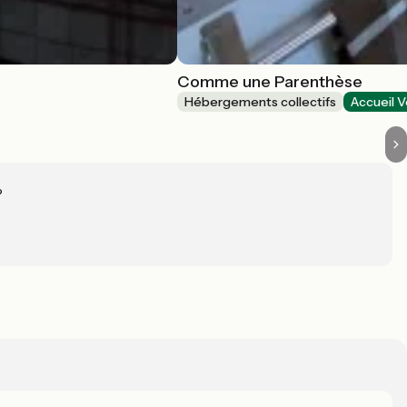
Comme une Parenthèse
Hébergements collectifs
Accueil V
?