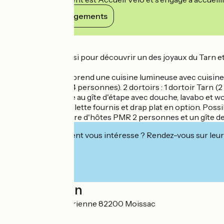
Voir ses engagements
Détails
L'ultime étape aussi pour découvrir un des joyaux du Tarn e
Le logement comprend une cuisine lumineuse avec cuisine in
et mange debout 4 personnes). 2 dortoirs : 1 dortoir Tarn (2 
1er étage réservée au gîte d'étape avec douche, lavabo et wc.
prix, et linge de toilette fournis et drap plat en option. Possi
Sur place 1 chambre d'hôtes PMR 2 personnes et un gîte 
Cet établissement vous intéresse ? Rendez-vous sur leur 
Localisation
10 boulevard de Brienne 82200 Moissac