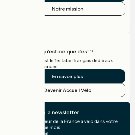
Notre mission
Espace Presse
Espace Pro
Accueil Vélo qu'est-ce que c'est ?
Accueil Vélo c'est le 1er label français dédié aux
cyclistes en vacances.
En savoir plus
Devenir Accueil Vélo
Je m'abonne à la newsletter
Recevez le meilleur de la France à vélo dans votre
boîte mail chaque mois.
Mon adresse mail