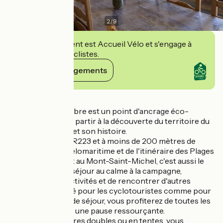
2
/
9
Cet établissement est Accueil Vélo et s'engage à
accueillir des cyclistes.
Voir ses engagements
Détails
Le coliving de L'Arbre est un point d'ancrage éco-
responsable pour partir à la découverte du territoire du
Bessin, sa culture et son histoire.
Sur liminaire du GR223 et à moins de 200 mètres de
l'itinéraire de la Vélomaritime et de l'itinéraire des Plages
du Débarquement au Mont-Saint-Michel, c'est aussi le
lieu idéal pour un séjour au calme à la campagne,
participer à des activités et de rencontrer d'autres
personnes. Equipé pour les cyclotouristes comme pour
les autres modes de séjour, vous profiterez de toutes les
commodités pour une pause ressourçante.
En dortoir, chambres doubles ou en tentes, vous