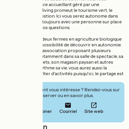
trouverez un espace accueillant géré par une
association. Le coliving promeut le tourisme vert, le
partage et l'autogestion. Ici vous serez autonome dans
votre séjour mais toujours avec une personne sur place
pour répondre à vos questions.
Situé au milieu de deux fermes en agriculture biologique
que vous aurez la possibilité de découvrir en autonomie.
L'Arbre étant une association proposant plusieurs
autres activités notamment dans sa salle de spectacle, sa
bibliothèque d'objets, son magasin paysan et autres
événements qui rythme sa vie, vous aurez aussi la
possibilité de profiter d'activités puisqu'ici, le partage est
primordial.
Cet établissement vous intéresse ? Rendez-vous sur
leur site pour réserver ou en savoir plus.
Téléphoner
Courriel
Site web
Localisation