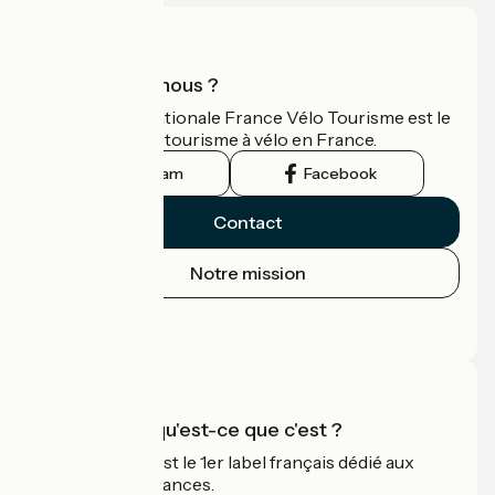
Qui sommes-nous ?
L'association nationale France Vélo Tourisme est le
guide officiel du tourisme à vélo en France.
Instagram
Facebook
Contact
Notre mission
Espace Presse
Espace Pro
Accueil Vélo qu'est-ce que c'est ?
Accueil Vélo c'est le 1er label français dédié aux
cyclistes en vacances.