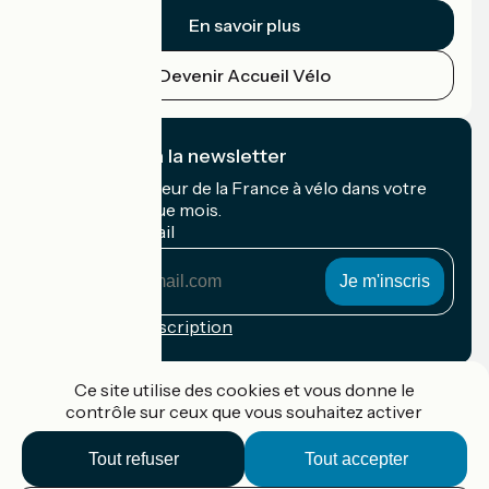
En savoir plus
Devenir Accueil Vélo
Je m'abonne à la newsletter
Recevez le meilleur de la France à vélo dans votre
boîte mail chaque mois.
Mon adresse mail
Mon
adresse
mail
Conditions d'inscription
Financé dans le cadre de Destination France
Ce site utilise des cookies et vous donne le
contrôle sur ceux que vous souhaitez activer
Tout refuser
Tout accepter
Accueil Vélo Pro