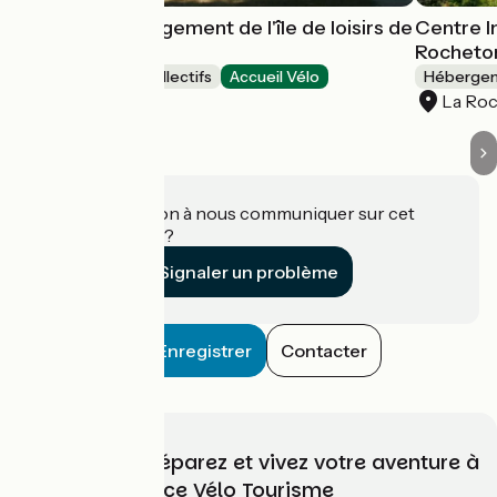
Centre d'hébergement de l'île de loisirs de
Centre I
Bois-le-Roi
Rocheto
Hébergements collectifs
Accueil Vélo
Hébergeme
Bois-le-Roi
La Ro
Une information à nous communiquer sur cet
établissement ?
Signaler un problème
Enregistrer
Contacter
Choisissez, préparez et vivez votre aventure à
vélo avec France Vélo Tourisme