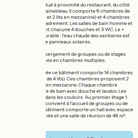
Ce bâtiment est situé à proximité du restaurant, du côté
de la forêt de Fontainebleau. Il comporte 8 chambres de
6 lits (2 lits à étage et 2 lits en mezzanine) et 4 chambres
de 2 lits pour l'encadrement. Les salles de bain homme et
femme comportent chacune 4 douches et 3 WC. Le +
développement durable : l'eau chaude des sanitaires est
obtenue à partir de panneaux solaires
"Les abeilles" - hébergement de groupes ou de stages
sportifs de 66 places en chambres multiples.
Au rez-de-chaussée ce bâtiment comporte 14 chambres
(1 de trois lits et 13 de 4 lits). Ces chambres proposent 2
ou 3 lits bas et 1 lit en mezzanine. Chaque chambre
comporte une salle de bain avec douche et lavabo. Les
WC sont répartis dans les couloirs. Au premier étage 1
chambre de 11 lits convient à l'accueil de groupes ou de
randonneurs. Ce bâtiment comporte un hall avec espace
muni d'une cheminée et une salle de réunion de 48 m².