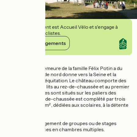
Cet établissement est Accueil Vélo et s'engage à
accueillir des cyclistes.
Voir ses engagements
Détails
Cette ancienne demeure de la famille Félix Potin a du
caractère. Sa façade nord donne vers la Seine et la
grande carrière d'équitation. Le château comporte des
chambres de 3 à 9 lits au rez-de-chaussée et au premier
étage. Les sanitaires sont situés sur les paliers des
chambres. Le rez-de-chaussée est complété par trois
salles de 40 à 100 m² , dédiées aux scolaires, à la détente
ou aux réunions.
"La forêt" - hébergement de groupes ou de stages
sportifs de 56 places en chambres multiples.