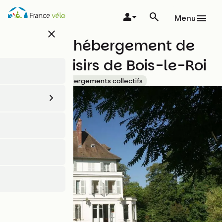
Aller
au
Menu
contenu
close
principal
Centre d'hébergement de
l'île de loisirs de Bois-le-Roi
Accueil Vélo
Hébergements collectifs