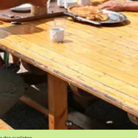
1
/
8
r des cyclistes.