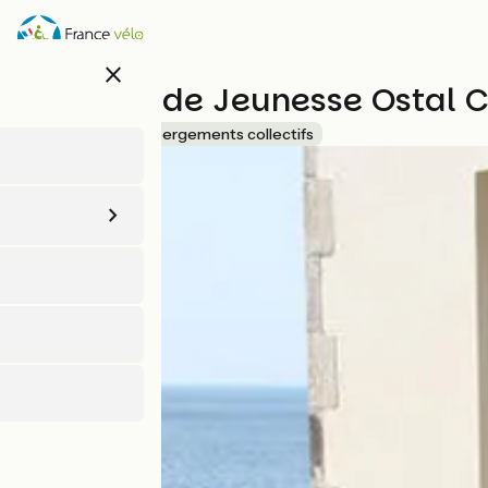
Aller
au
contenu
close
principal
Auberge de Jeunesse Ostal 
Accueil Vélo
Hébergements collectifs