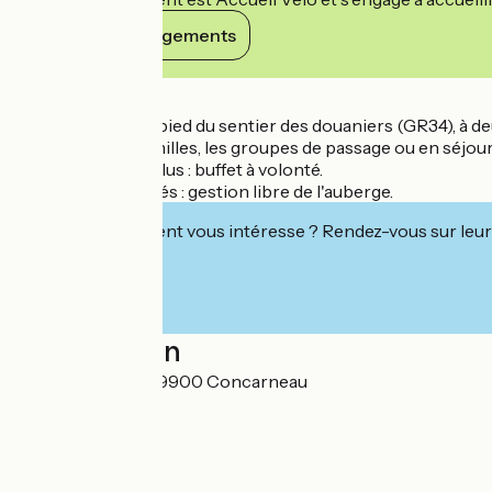
Voir ses engagements
Détails
Face à l'océan, au pied du sentier des douaniers (GR34), à d
individuels, les familles, les groupes de passage ou en séjou
Petit déjeuner inclus : buffet à volonté.
Selon disponibilités : gestion libre de l'auberge.
Cet établissement vous intéresse ? Rendez-vous sur leur 
Localisation
Quai de la Croix 29900 Concarneau