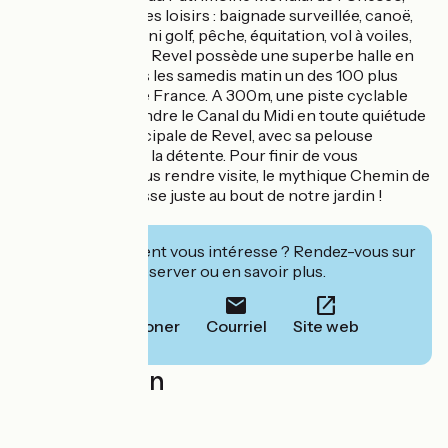
permet de varier les loisirs : baignade surveillée, canoë,
planche à voile, mini golf, pêche, équitation, vol à voiles,
etc… La bastide de Revel possède une superbe halle en
bois et reçoit tous les samedis matin un des 100 plus
beaux marchés de France. A 300m, une piste cyclable
vous invite à rejoindre le Canal du Midi en toute quiétude
et la piscine municipale de Revel, avec sa pelouse
ombragée incite à la détente. Pour finir de vous
convaincre de nous rendre visite, le mythique Chemin de
Saint-Jacques, passe juste au bout de notre jardin !
Cet établissement vous intéresse ? Rendez-vous sur
leur site pour réserver ou en savoir plus.
Téléphoner
Courriel
Site web
Localisation