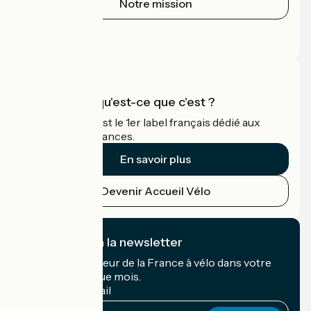
Notre mission
Espace Presse
Espace Pro
Accueil Vélo qu'est-ce que c'est ?
Accueil Vélo c'est le 1er label français dédié aux
cyclistes en vacances.
En savoir plus
Devenir Accueil Vélo
Je m'abonne à la newsletter
Recevez le meilleur de la France à vélo dans votre
boîte mail chaque mois.
Mon adresse mail