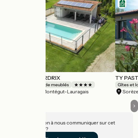
EN CAYRE - PERDRIX
TY PAS
Gîtes et locations de meublés
Gîtes et 
Montégut-Lauragais
Sorèz
Accueil Vélo
Une information à nous communiquer sur cet
établissement ?