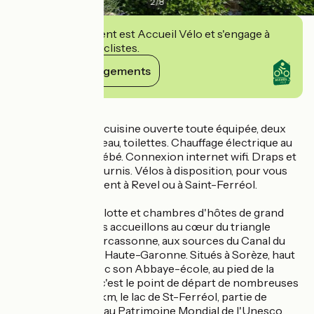
2
/
8
Cet établissement est Accueil Vélo et s'engage à
accueillir des cyclistes.
Voir ses engagements
Détails
Pièce à vivre avec cuisine ouverte toute équipée, deux
chambres, salle d'eau, toilettes. Chauffage électrique au
sol. Équipement bébé. Connexion internet wifi. Draps et
linge de toilette fournis. Vélos à disposition, pour vous
rendre agréablement à Revel ou à Saint-Ferréol.
Ty Pastel, gîte, roulotte et chambres d'hôtes de grand
confort, nous vous accueillons au cœur du triangle
Toulouse-Albi-Carcassonne, aux sources du Canal du
Midi entre Tarn et Haute-Garonne. Situés à Sorèze, haut
lieu historique avec son Abbaye-école, au pied de la
Montagne Noire, c'est le point de départ de nombreuses
randonnées. A 1,5km, le lac de St-Ferréol, partie de
l'ensemble classé au Patrimoine Mondial de l'Unesco,