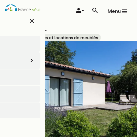
Aller
au
Menu
contenu
close
principal
TY PASTEL
Accueil Vélo
Gîtes et locations de meublés