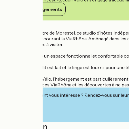
Voir ses engagements
Détails
Situé en plein centre de Morestel, ce studio d’hôtes indép
cyclotouristes parcourant la ViaRhôna. Aménagé dans les dé
restaurants et sites à visiter.
Le studio propose un espace fonctionnel et confortable comp
toilettes.
À votre arrivée, le lit est fait et le linge est fourni, pour u
Labellisé Accueil Vélo, l’hébergement est particulièrement 
itinéraires, les étapes ViaRhôna et les découvertes à ne p
Cet établissement vous intéresse ? Rendez-vous sur leur 
Localisation