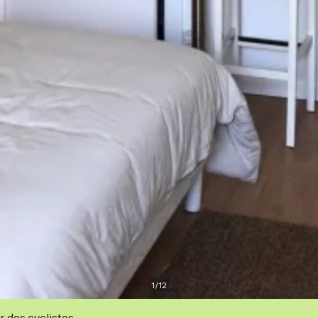
1
/
12
r des cyclistes.