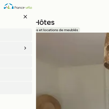
Aller
au
contenu
close
principal
Studio d'Hôtes
Accueil Vélo
Gîtes et locations de meublés