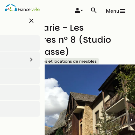
Aller
au
Menu
contenu
close
principal
Poulet Marie - Les
Enfetchores n° 8 (Studio
avec terrasse)
Accueil Vélo
Gîtes et locations de meublés