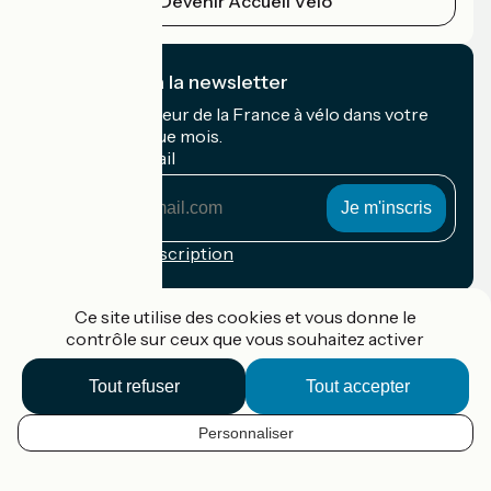
Devenir Accueil Vélo
Je m'abonne à la newsletter
Recevez le meilleur de la France à vélo dans votre
boîte mail chaque mois.
Mon adresse mail
Mon
adresse
mail
Conditions d'inscription
Financé dans le cadre de Destination France
Ce site utilise des cookies et vous donne le
contrôle sur ceux que vous souhaitez activer
Tout refuser
Tout accepter
Accueil Vélo Pro
Contact
Personnaliser
Mentions légales
FR
Confidentialité
Contact