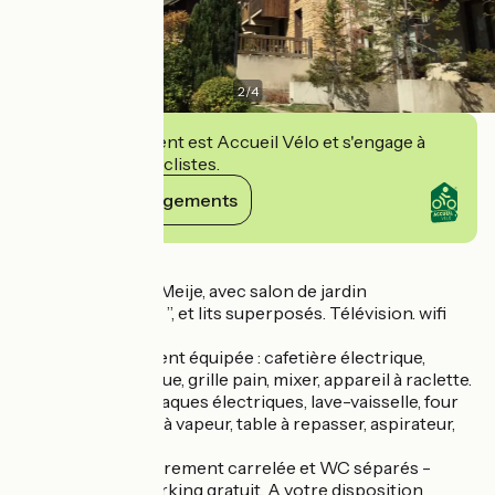
2
/
4
Cet établissement est Accueil Vélo et s'engage à
accueillir des cyclistes.
Voir ses engagements
Détails
Terrasse face à la Meije, avec salon de jardin
Canapé “ clic-clac ”, et lits superposés. Télévision. wifi
gratuit.
Cuisine entièrement équipée : cafetière électrique,
bouilloire électrique, grille pain, mixer, appareil à raclette.
Réfrigérateur, 4 plaques électriques, lave-vaisselle, four
micro-ondes, Fer à vapeur, table à repasser, aspirateur,
four.
Salle de bain entièrement carrelée et WC séparés -
Cellier privé et parking gratuit. A votre disposition