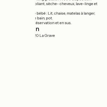
gratuitement : Lit pliant, sèche- cheveux, lave-linge et
sèche linge.
Pour le confort de bébé : Lit, chaise, matelas à langer,
baignoire, siège de bain, pot.
Accès sauna: sur réservation et en sus.
Localisation
Poulet Marie 05320 La Grave