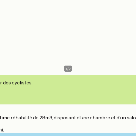
1
/
2
r des cyclistes.
time réhabilité de 28m3, disposant d'une chambre et d'un salo
i.