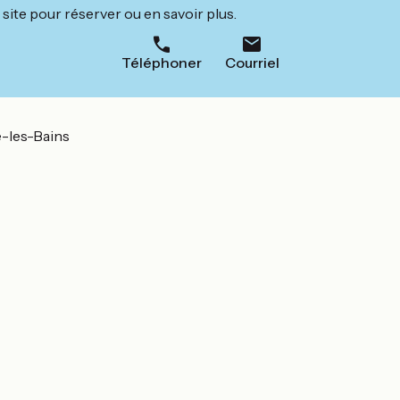
site pour réserver ou en savoir plus.
Téléphoner
Courriel
-les-Bains