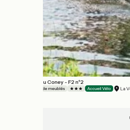
Meublé - Pont du Coney - F2 n°2
La V
Gîtes et locations de meublés
Accueil Vélo