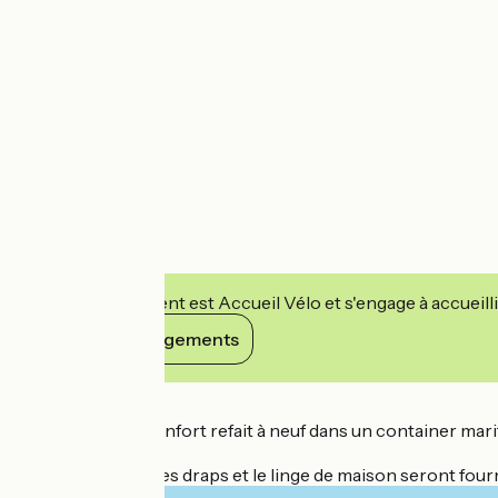
Cet établissement est Accueil Vélo et s'engage à accueilli
Voir ses engagements
Détails
Logement tout confort refait à neuf dans un container mari
l'italienne.
Pour tout séjour les draps et le linge de maison seront fourn