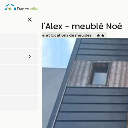
Aller
au
contenu
close
principal
Ô rêves d'Alex - meublé Noé
Accueil Vélo
Gîtes et locations de meublés