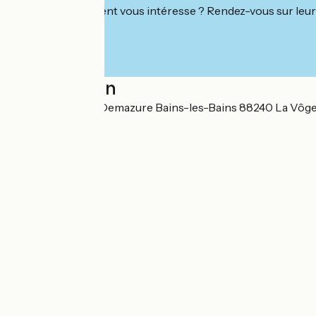
Cet établissement vous intéresse ? Rendez-vous sur leur 
Localisation
11 Avenue André Demazure Bains-les-Bains 88240 La Vôge