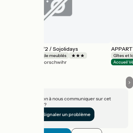
Appartement n°2 / Sojolidays
APPART
Gîtes et locations de meublés
Gîtes et 
Rorschwihr
Accueil Vélo
Accueil V
Une information à nous communiquer sur cet
établissement ?
Signaler un problème