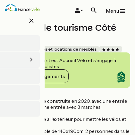
Aller
au
Menu
contenu
close
principal
Meublé de tourisme Côté
Vignes
Accueil Vélo
Gîtes et locations de meublés
Cet établissement est Accueil Vélo et s'engage à
accueillir des cyclistes.
Voir ses engagements
Détails
Maison mitoyenne construite en 2020, avec une entrée
de plain-pied, et une entrée avec 3 marches.
1 espace logistique à l'extérieur pour mettre les vélos et
les poubelles
1 canapé convertible de 140x190cm 2 personnes dans le