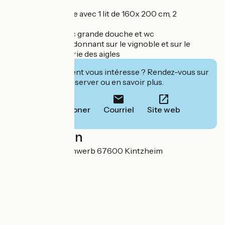
séjour
1 chambre séparée avec 1 lit de 160x 200 cm, 2
personnes
1 salle de bain avec grande douche et wc
1 grande terrasse donnant sur le vignoble et sur le
château de la volerie des aigles
Cet établissement vous intéresse ? Rendez-vous sur
leur site pour réserver ou en savoir plus.
Téléphoner
Courriel
Site web
Localisation
4A chemin du Hohwerb 67600 Kintzheim