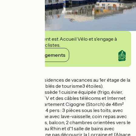
Cet établissement est Accueil Vélo et s'engage à
accueillir des cyclistes.
Voir ses engagements
Détails
Dans la marina, résidences de vacances au 1er étage de la
Capitainerie (meublés de tourisme3 étoiles).
L'appartement possède 1 cuisine équipée (frigo, évier,
gazinière, four), 1 TV et des câbles télécoms et Internet
(WIFI). Notre appartement Cigogne (Storch) de 48m²
pouvant accueillir 4 pers : 3 pièces sous les toits, avec
entrée, coin cuisine avec lave-vaisselle, coin repas avec
vue sur les champs, balcon, 2 chambres orientées vers le
canal de la Marne au Rhin et d'1 salle de bains avec
douche. Pourquoi ne pas découvrir la Lorraine et l’Alsace