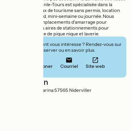
au fil de l’eau ? Kuhnle-Tours est spécialisée dans la
location de bateaux de tourisme sans permis, location
semaine, week-end, mini-semaine ou journée. Nous
proposons des emplacements d'amarrage pour
plaisanciers et des aires de stationnements pour
camping-cars. Aire de pique nique et laverie.
Cet établissement vous intéresse ? Rendez-vous sur
leur site pour réserver ou en savoir plus.
Téléphoner
Courriel
Site web
Localisation
1A rue Lorraine Marina 57565 Niderviller