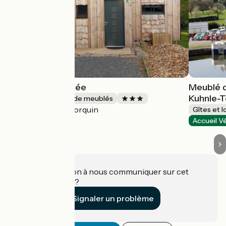
Gîte de la Bridolée
Meublé d
Kuhnle-T
Gîtes et locations de meublés
Lorquin
Accueil Vélo
Gîtes et 
Accueil V
Une information à nous communiquer sur cet
établissement ?
Signaler un problème