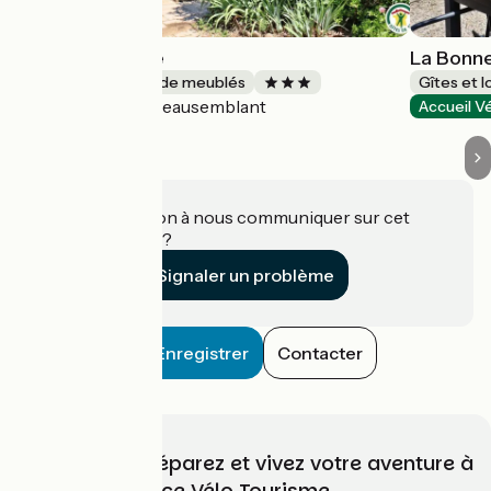
Lumière d'étoile
La Bonne
Gîtes et locations de meublés
Gîtes et 
Beausemblant
Accueil Vélo
Accueil V
Une information à nous communiquer sur cet
établissement ?
Signaler un problème
Enregistrer
Contacter
Choisissez, préparez et vivez votre aventure à
vélo avec France Vélo Tourisme