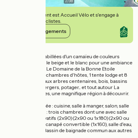
2
/
38
Cet établissement est Accueil Vélo et s'engage à
accueillir des cyclistes.
Voir ses engagements
Détails
Les pièces sont habillées d'un camaïeu de couleurs
neutres telles que le beige et le blanc pour une ambiance
100 % cocooning. Le Domaine de la Bonne Etoile
propose 5 gîtes, 3 chambres d'hôtes, 1 tente lodge et 8
hectares de parc aux arbres centenaires, bois, bassins
d'eau de source, vergers, potager... et tout autour La
Drôme des Collines, une magnifique région à découvrir.
Au rez-de-chaussée : cuisine, salle à manger, salon, salle
d'eau/wc. A l'étage : trois chambres dont une avec salle
de bains et wc privatifs (2x90)(2x90 ou 1x180)(2x90 ou
1x180), salon avec canapé convertible (1x160), salle d'eau,
wc indépendant. Bassin de baignade commun aux autres
gîtes (horaires).