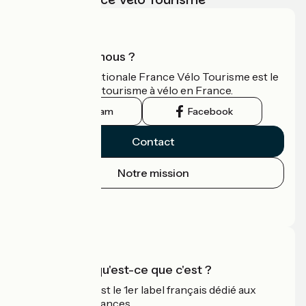
Qui sommes-nous ?
L'association nationale France Vélo Tourisme est le
guide officiel du tourisme à vélo en France.
Instagram
Facebook
Contact
Notre mission
Espace Presse
Espace Pro
Accueil Vélo qu'est-ce que c'est ?
Accueil Vélo c'est le 1er label français dédié aux
cyclistes en vacances.