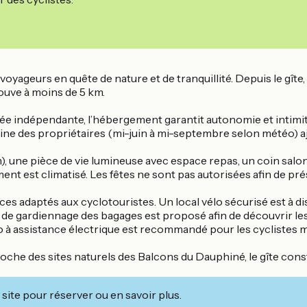
 voyageurs en quête de nature et de tranquillité. Depuis le g
ouve à moins de 5 km.
ée indépendante, l’hébergement garantit autonomie et intimité
piscine des propriétaires (mi-juin à mi-septembre selon météo) 
, une pièce de vie lumineuse avec espace repas, un coin salon 
ent est climatisé. Les fêtes ne sont pas autorisées afin de pré
es adaptés aux cyclotouristes. Un local vélo sécurisé est à 
 de gardiennage des bagages est proposé afin de découvrir les 
 à assistance électrique est recommandé pour les cyclistes 
oche des sites naturels des Balcons du Dauphiné, le gîte cons
site pour réserver ou en savoir plus.