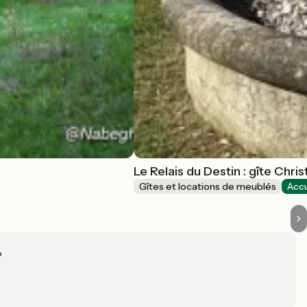
Le Relais du Destin : gîte Chris
Gîtes et locations de meublés
Accu
?