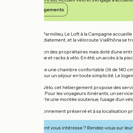
Voir ses engagements
Détails
Situé au cœur de Parmilieu, Le Loft à la Campagne accueille
accessibles immédiatement, et la véloroute ViaRhôna se tr
Attenant à la maison des propriétaires mais doté d’une entr
extérieur, barbecue et racks à vélo. En été, un accès à la 
L’intérieur propose une chambre confortable (lit de 140 cm)
cuisine équipée pour un séjour en toute simplicité. Le logem
Labellisé Accueil Vélo, cet hébergement propose des servic
vidéosurveillance. Pour les voyageurs itinérants, un service
ViaRhôna comporte une montée soutenue, l’usage d’un vélo
Grâce à son environnement préservé et à sa localisation pr
environs.
Cet établissement vous intéresse ? Rendez-vous sur leur 