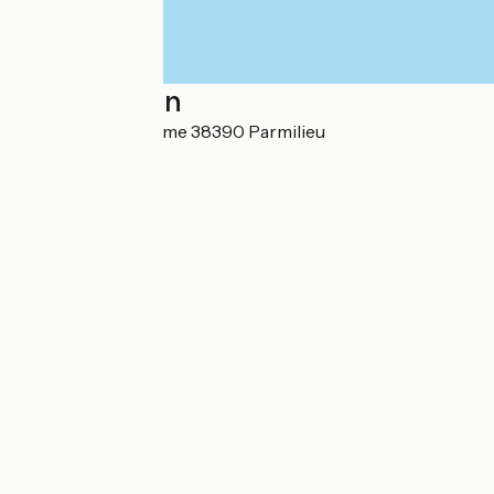
Localisation
121 Route de la Balme 38390 Parmilieu