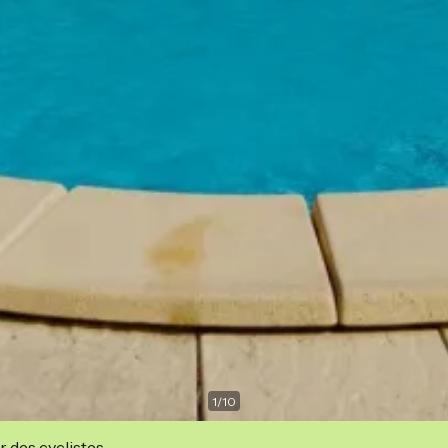
1
/
10
r des cyclistes.