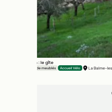
Le Clos Dauphin : le gîte
La Balme-le
Gîtes et locations de meublés
Accueil Vélo