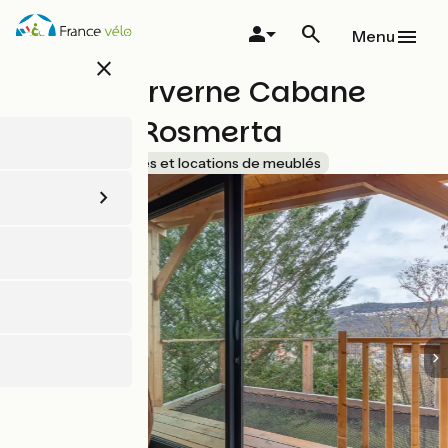
Aller
au
Menu
contenu
close
principal
Lodges Arverne Cabane
Perchée Rosmerta
Accueil Vélo
Gîtes et locations de meublés