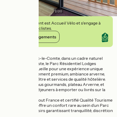
2
/
20
Cet établissement est Accueil Vélo et s'engage à
accueillir des cyclistes.
Voir ses engagements
Détails
À proximité de Vic-le-Comte, dans un cadre naturel
préservé et intimiste, le Parc Résidentiel Lodges
Arverne vous accueille pour une expérience unique
associant hébergement premium, ambiance arverne,
prestations bien-être et services de qualité hôtelière.
Restauration, menus gourmands, plateau Arverne, et
boissons, petits déjeuners à emporter ou livrés sur la
terrasse.
Agréé 3 étoiles Atout France et certifié Qualité Tourisme
97 %, le domaine offre un confort rare au sein d’un Parc
Résidentiel de Loisirs garantissant tranquillité, discrétion
et convivialité.