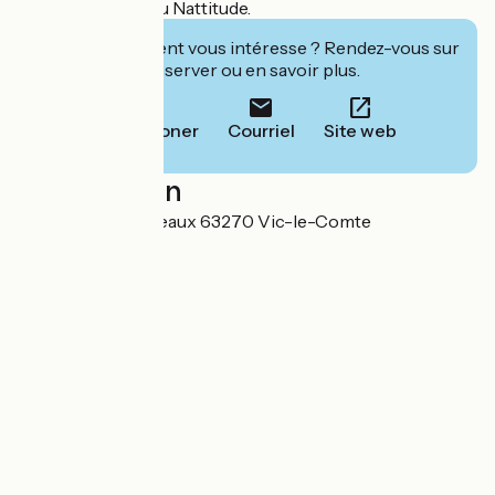
Membre du réseau Nattitude.
Cet établissement vous intéresse ? Rendez-vous sur
leur site pour réserver ou en savoir plus.
Téléphoner
Courriel
Site web
Localisation
302 rue des Conteaux 63270 Vic-le-Comte