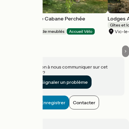
Lodges Arverne Cabane Perchée
Lodges 
Rosmerta
Gîtes et 
Vic-l
Gîtes et locations de meublés
Accueil Vélo
Vic-le-Comte
Une information à nous communiquer sur cet
établissement ?
Signaler un problème
Enregistrer
Contacter