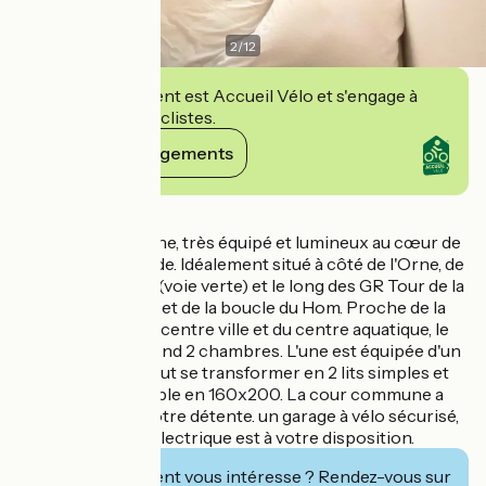
2
/
12
Cet établissement est Accueil Vélo et s'engage à
accueillir des cyclistes.
Voir ses engagements
Détails
Logement moderne, très équipé et lumineux au cœur de
la Suisse Normande. Idéalement situé à côté de l'Orne, de
la Vélo Francette (voie verte) et le long des GR Tour de la
Suisse Normande et de la boucle du Hom. Proche de la
base nautique , du centre ville et du centre aquatique, le
logement comprend 2 chambres. L'une est équipée d'un
lit King Size qui peut se transformer en 2 lits simples et
l'autre d'un lit double en 160x200. La cour commune a
été conçu pour votre détente. un garage à vélo sécurisé,
équipé de prises électrique est à votre disposition.
Cet établissement vous intéresse ? Rendez-vous sur