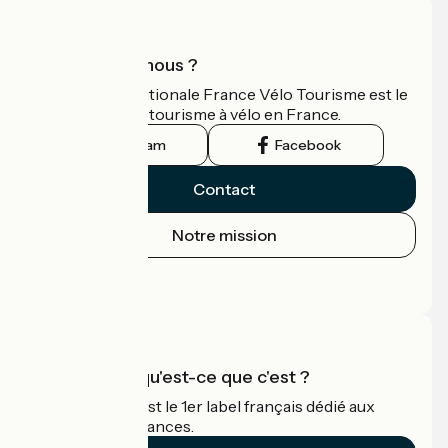
Qui sommes-nous ?
L'association nationale France Vélo Tourisme est le
guide officiel du tourisme à vélo en France.
Instagram
Facebook
Contact
Notre mission
Espace Presse
Espace Pro
Accueil Vélo qu'est-ce que c'est ?
Accueil Vélo c'est le 1er label français dédié aux
cyclistes en vacances.