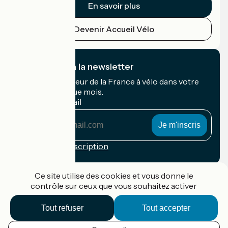
En savoir plus
Devenir Accueil Vélo
Je m'abonne à la newsletter
Recevez le meilleur de la France à vélo dans votre
boîte mail chaque mois.
Mon adresse mail
Mon
adresse
mail
Conditions d'inscription
Financé dans le cadre de Destination France
Ce site utilise des cookies et vous donne le
contrôle sur ceux que vous souhaitez activer
Tout refuser
Tout accepter
Accueil Vélo Pro
Contact