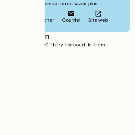
leur site pour réserver ou en savoir plus.
Téléphoner
Courriel
Site web
Localisation
5 rue d'Aunay 14220 Thury-Harcourt-le-Hom