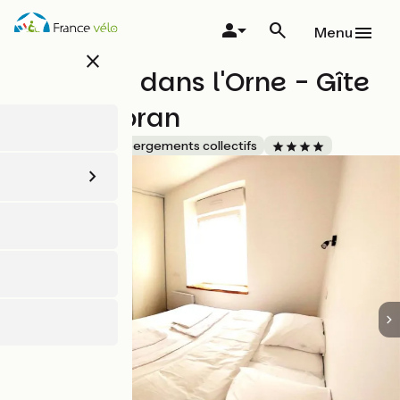
Aller
au
Menu
contenu
close
principal
Les pieds dans l'Orne - Gîte
Le Cormoran
Accueil Vélo
Hébergements collectifs