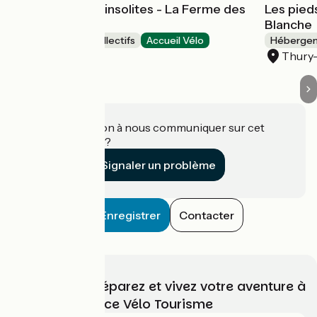
Hébergements insolites - La Ferme des
Les pieds
Epis
Blanche
Hébergements collectifs
Accueil Vélo
Hébergeme
Ouffières
Thury
Une information à nous communiquer sur cet
établissement ?
Signaler un problème
Enregistrer
Contacter
Choisissez, préparez et vivez votre aventure à
vélo avec France Vélo Tourisme