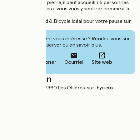
grande maison en pierre, il peut accueillir 5 personnes.
Lumineux et spacieux, vous vous y sentirez comme à la
maison !
- L’ESCALE : le Bed & Bicycle idéal pour votre pause sur
la Dolce Via.
Cet établissement vous intéresse ? Rendez-vous sur
leur site pour réserver ou en savoir plus.
Téléphoner
Courriel
Site web
Localisation
65 Rue de Praly 07360 Les Ollières-sur-Eyrieux