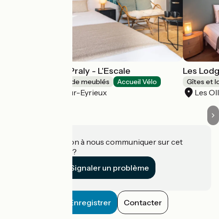
Les Lodges de Praly - L'Escale
Les Lodg
Gîtes et locations de meublés
Accueil Vélo
Gîtes et 
Les Ollières-sur-Eyrieux
Les Ol
Une information à nous communiquer sur cet
établissement ?
Signaler un problème
Enregistrer
Contacter