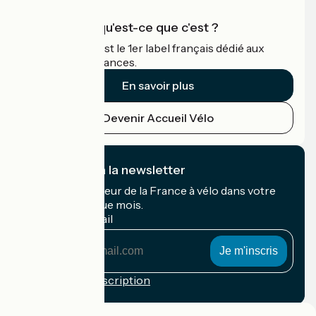
Accueil Vélo qu'est-ce que c'est ?
Accueil Vélo c'est le 1er label français dédié aux
cyclistes en vacances.
En savoir plus
Devenir Accueil Vélo
Je m'abonne à la newsletter
Recevez le meilleur de la France à vélo dans votre
boîte mail chaque mois.
Mon adresse mail
Mon
adresse
mail
Conditions d'inscription
Financé dans le cadre de Destination France