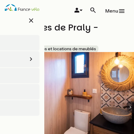
Aller
au
Menu
contenu
close
principal
Les Lodges de Praly -
L'Escale
Accueil Vélo
Gîtes et locations de meublés