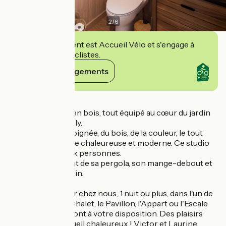
2
/
6
Cet établissement est Accueil Vélo et s'engage à
accueillir des cyclistes.
Voir ses engagements
Détails
Charmant chalet en bois, tout équipé au cœur du jardin
des Lodges de Praly.
Une décoration soignée, du bois, de la couleur, le tout
dans une ambiance chaleureuse et moderne. Ce studio
est idéal pour deux personnes.
Profitez également de sa pergola, son mange-debout et
son petit coin jardin.
Venez vous évader chez nous, 1 nuit ou plus, dans l'un de
nos 4 lodges : Le Chalet, le Pavillon, l'Appart ou l'Escale.
Piscine et jardin sont à votre disposition. Des plaisirs
simples et un accueil chaleureux ! Victor et Laurine.