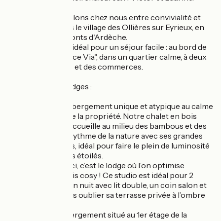
Nous vous accueillons chez nous entre convivialité et
authenticité , dans le village des Ollières sur Eyrieux, en
plein cœur des Monts d'Ardèche.
Un emplacement idéal pour un séjour facile : au bord de
la voie douce "Dolce Via", dans un quartier calme, à deux
pas du centre ville et des commerces.
Découvrez nos lodges :
- LE CHALET : hébergement unique et atypique au calme
sur les hauteurs de la propriété. Notre chalet en bois
tout cocon vous accueille au milieu des bambous et des
pins. Ici, on vit au rythme de la nature avec ses grandes
ouvertures vitrées, idéal pour faire le plein de luminosité
et admirer les ciels étoilés.
- LE PAVILLON : Ici, c’est le lodge où l’on optimise
l’espace : petit, mais cosy ! Ce studio est idéal pour 2
personnes, un coin nuit avec lit double, un coin salon et
un coin repas, sans oublier sa terrasse privée à l’ombre
du pin parasol.
- L’APPART : Hébergement situé au 1er étage de la