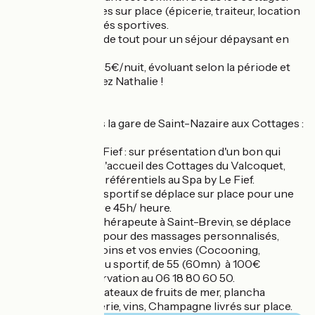
Nombreux services sur place (épicerie, traiteur, location
de vélos) et activités sportives.
Vous êtes au pied de tout pour un séjour dépaysant en
bord de mer.
Tarifs à partir de 115€/nuit, évoluant selon la période et
sur devis, contactez Nathalie !
Les + :
- la navette depuis la gare de Saint-Nazaire aux Cottages :
10€/trajet.
- l'offre Spa by Le Fief : sur présentation d'un bon qui
vous sera remis à l'accueil des Cottages du Valcoquet,
profitez de tarifs préférentiels au Spa by Le Fief.
- Similien Coatch sportif se déplace sur place pour une
séance d’une heure 45h/ heure.
- Antoine, massothérapeute à Saint-Brevin, se déplace
dans les cottages pour des massages personnalisés,
adaptés à vos besoins et vos envies (Cocooning,
suédois, tonique ou sportif, de 55 (60mn) à 100€
(120mn)) sur réservation au 06 18 80 60 50.
- commande de plateaux de fruits de mer, plancha
fromage/charcuterie, vins, Champagne livrés sur place.