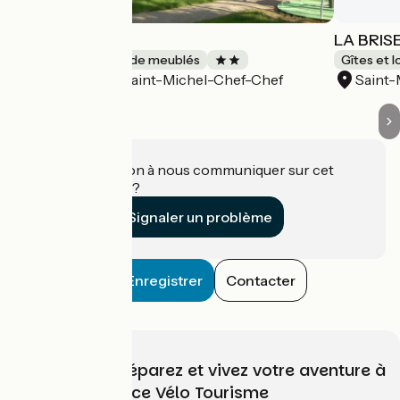
L'Ecume de Mer
LA BRIS
Gîtes et locations de meublés
Gîtes et 
Saint-Michel-Chef-Chef
Saint-
Accueil Vélo
Une information à nous communiquer sur cet
établissement ?
Signaler un problème
Enregistrer
Contacter
Choisissez, préparez et vivez votre aventure à
vélo avec France Vélo Tourisme