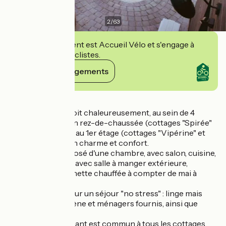
2
/
63
Cet établissement est Accueil Vélo et s'engage à
accueillir des cyclistes.
Voir ses engagements
Détails
Nathalie vous reçoit chaleureusement, au sein de 4
cottages cosy, 2 en rez-de-chaussée (cottages "Spirée"
et "Romarin"), et 2 au 1er étage (cottages "Vipérine" et
"Bruyère"), tout en charme et confort.
Chacun est composé d'une chambre, avec salon, cuisine,
et terrasse privée avec salle à manger extérieure,
barbecue et piscinette chauffée à compter de mai à
octobre.
Tout est pensé pour un séjour "no stress" : linge mais
aussi soins d'hygiène et ménagers fournis, ainsi que
ménage compris.
Le lave-linge séchant est commun à tous les cottages.