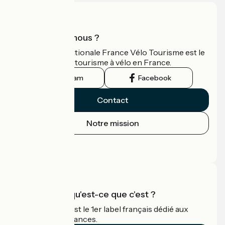
Qui sommes-nous ?
L'association nationale France Vélo Tourisme est le
guide officiel du tourisme à vélo en France.
Instagram
Facebook
Contact
Notre mission
Espace Presse
Espace Pro
Accueil Vélo qu'est-ce que c'est ?
Accueil Vélo c'est le 1er label français dédié aux
cyclistes en vacances.