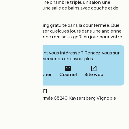
chambre double, une chambre triple, un salon, une
cuisine équipée, d'une salle de bains avec douche et de
WC séparés.
Une place de parking gratuite dans la cour fermée. Que
diriez-vous de passer quelques jours dans une ancienne
propriété vigneronne remise au goût du jour pour votre
confort ?
Cet établissement vous intéresse ? Rendez-vous sur
leur site pour réserver ou en savoir plus.
Téléphoner
Courriel
Site web
Localisation
19 Rue de la 1ere armée 68240 Kaysersberg Vignoble