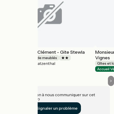
Monsieur KLUR Clément - Gite Stewla
Monsieur
Vignes
Gîtes et locations de meublés
Katzenthal
Accueil Vélo
Gîtes et 
Accueil V
Une information à nous communiquer sur cet
établissement ?
Signaler un problème