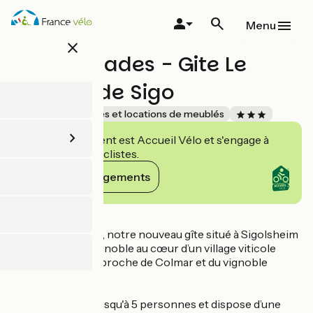
Aller
au
Menu
contenu
close
principal
Les Ambrades - Gite Le
Caveau de Sigo
Accueil Vélo
Gîtes et locations de meublés
Cet établissement est Accueil Vélo et s'engage à
accueillir des cyclistes.
Voir ses engagements
Détails
Le Caveau de Sigo, notre nouveau gîte situé à Sigolsheim
- Kaysersberg Vignoble au cœur d’un village viticole
calme et paisible, proche de Colmar et du vignoble
alsacien.
Le gîte accueille jusqu'à 5 personnes et dispose d’une