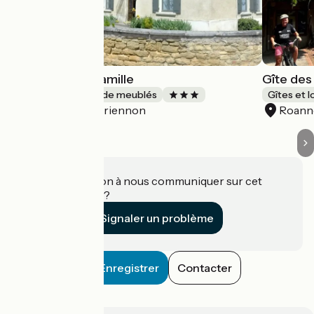
Gîte Esprit de famille
Gîte des
Gîtes et locations de meublés
Gîtes et 
Briennon
Roann
Accueil Vélo
Une information à nous communiquer sur cet
établissement ?
Signaler un problème
Enregistrer
Contacter