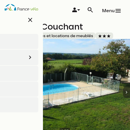
Aller
au
Menu
contenu
close
principal
Le Soleil Couchant
Accueil Vélo
Gîtes et locations de meublés