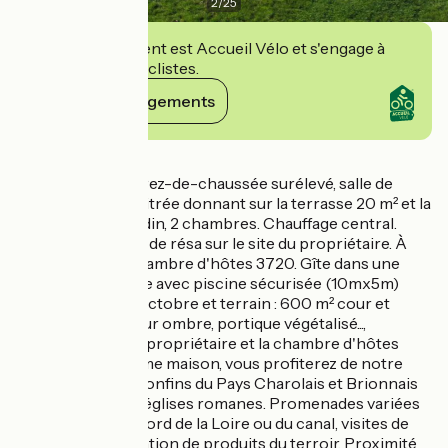
2
/
25
Cet établissement est Accueil Vélo et s'engage à
accueillir des cyclistes.
Voir ses engagements
Détails
Gîte de 75 m² sur rez-de-chaussée surélevé, salle de
séjour avec baie vitrée donnant sur la terrasse 20 m² et la
piscine, poêle Godin, 2 chambres. Chauffage central.
Parking. Planning de résa sur le site du propriétaire. À
proximité de la chambre d'hôtes 3720. Gîte dans une
ancienne fermette avec piscine sécurisée (10mx5m)
ouverte de mai à octobre et terrain : 600 m² cour et
pelouse, tilleul pour ombre, portique végétalisé...,
communs avec le propriétaire et la chambre d'hôtes
située dans la même maison, vous profiterez de notre
belle région aux confins du Pays Charolais et Brionnais
célèbre pour ses églises romanes. Promenades variées
dans les bois, au bord de la Loire ou du canal, visites de
villages et dégustation de produits du terroir. Proximité