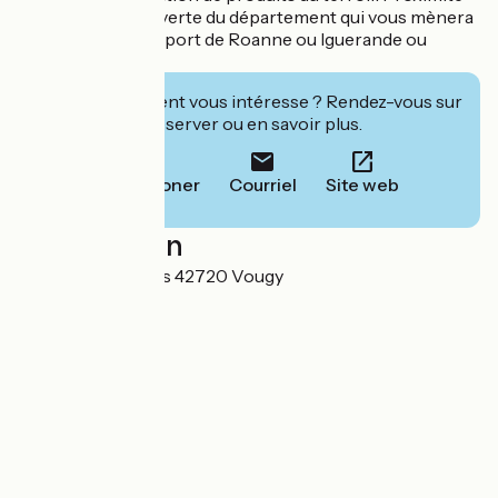
de la Véloire voie verte du département qui vous mènera
de Vougy jusqu'au port de Roanne ou Iguerande ou
Charlieu
Cet établissement vous intéresse ? Rendez-vous sur
leur site pour réserver ou en savoir plus.
Téléphoner
Courriel
Site web
Localisation
226 rue des gardes 42720 Vougy