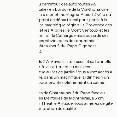
Idéalement situé au carrefour des autoroutes A9
(Espagne) et A7 (Italie), en bordure de la ViaRhôna, une
pause s'impose entre mer et montagne. A pied, à vélo ou
en voiture, c'est le point de départ idéal pour partir à la
découverte de notre magnifique région : la Provence des
Papes, le Luberon et les Alpilles, le Mont Ventoux et les
Dentelles de Montmirail, la Camargue mais aussi de ses
nombreux domaines vitivinicoles de renommée
internationale (Châteauneuf-du-Pape, Gigondas,
Vacqueyras, Tavel...).
Ce studio coquet de 27m² avec sa terrasse et sa tonnelle
ombragée, sans vis-à-vis, attenant au mas des
propriétaires se situe au rez de jardin. Vous aurez accès à
la piscine commune, dans un magnifique jardin fleuri un
vrai havre de paix pour profiter pleinement du calme.
Au coeur des vignes de Châteauneuf du Pape, face au
Mont Ventoux et les Dentelles de Montmirail, à 5 km
d'Orange et de son Théâtre Antique, vous aimerez ce gîte
exposé Est et sa décoration de qualité.