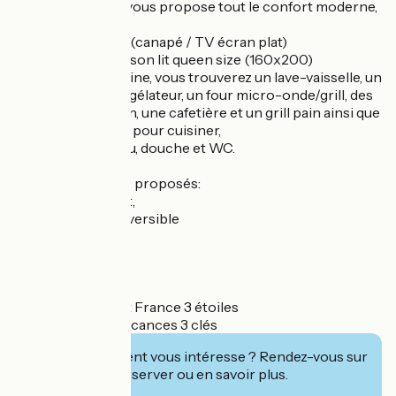
Le gîte Le Levant vous propose tout le confort moderne,
il se compose:
- d'un coin séjour (canapé / TV écran plat)
- d'un coin nuit et son lit queen size (160x200)
- dans le coin cuisine, vous trouverez un lave-vaisselle, un
réfrigérateur/congélateur, un four micro-onde/grill, des
plaques de cuisson, une cafetière et un grill pain ainsi que
tout le nécessaire pour cuisiner,
- dans la salle d'eau, douche et WC.
Parmi les services proposés:
- accès wifi gratuit,
- Climatisation réversible
- Coffre-fort
- Piscine
- Accueil Vélo
Classement Atout France 3 étoiles
Classement Clévacances 3 clés
Cet établissement vous intéresse ? Rendez-vous sur
leur site pour réserver ou en savoir plus.