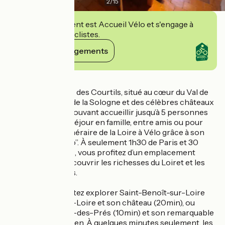
2
/
15
Cet établissement est Accueil Vélo et s'engage à
accueillir des cyclistes.
Voir ses engagements
Détails
Bienvenue au Gîte des Courtils, situé au cœur du Val de
Loire, aux portes de la Sologne et des célèbres châteaux
de Loire. Ce gîte pouvant accueillir jusqu’à 5 personnes
est idéal pour un séjour en famille, entre amis ou pour
une étape sur l’itinéraire de la Loire à Vélo grâce à son
label “Accueil Vélo”. À seulement 1h30 de Paris et 30
minutes d’Orléans, vous profitez d’un emplacement
privilégié pour découvrir les richesses du Loiret et les
paysages ligériens.
Depuis le gîte, partez explorer Saint-Benoît-sur-Loire
(20min), Sully-sur-Loire et son château (20min), ou
encore Germigny-des-Prés (10min) et son remarquable
Oratoire carolingien. À quelques minutes seulement, les