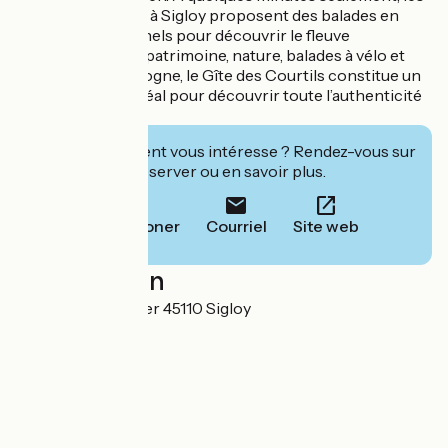
Passeurs de Loire à Sigloy proposent des balades en
bateaux traditionnels pour découvrir le fleuve
autrement. Entre patrimoine, nature, balades à vélo et
escapades en Sologne, le Gîte des Courtils constitue un
point de départ idéal pour découvrir toute l’authenticité
du Val de Loire.
Cet établissement vous intéresse ? Rendez-vous sur
leur site pour réserver ou en savoir plus.
Téléphoner
Courriel
Site web
Localisation
4 Route d'Ouvrouer 45110 Sigloy