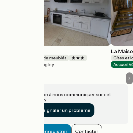
Les Agneaux
La Mais
Gîtes et locations de meublés
Gîtes et 
Sigloy
Accueil Vélo
Accueil V
Une information à nous communiquer sur cet
établissement ?
Signaler un problème
Enregistrer
Contacter