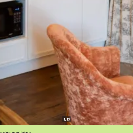
1
/
13
r des cyclistes.