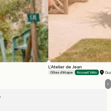
L'Atelier de Jean
Gu
Gîtes d'étape
Accueil Vélo
?