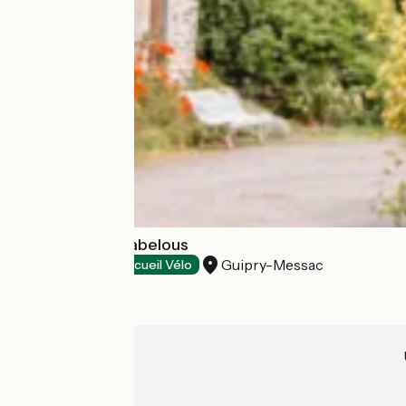
Le Relais des Gabelous
Guipry-Messac
Gîtes d'étape
Accueil Vélo