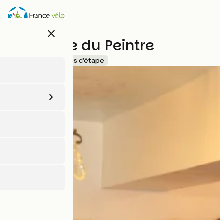
Aller
au
contenu
close
principal
Le Refuge du Peintre
Accueil Vélo
Gîtes d'étape