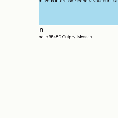
Cet établissement vous intéresse ? Rendez-vous sur leur 
Localisation
Impasse de la Chapelle 35480 Guipry-Messac