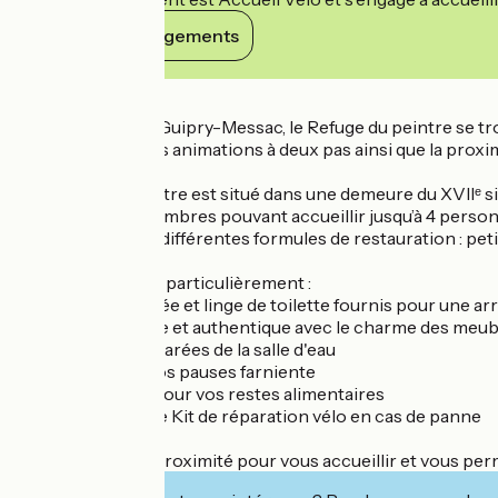
Voir ses engagements
Détails
Situé au cœur de Guipry-Messac, le Refuge du peintre se tr
commerces et des animations à deux pas ainsi que la proxim
Le Refuge du Peintre est situé dans une demeure du XVIIᵉ si
Il comprend 2 chambres pouvant accueillir jusqu’à 4 perso
Nous proposons différentes formules de restauration : peti
Vous apprécierez particulièrement :
- Lits faits à l'arrivée et linge de toilette fournis pour une ar
- La déco élégante et authentique avec le charme des meub
- Les toilettes séparées de la salle d'eau
- Le jardin pour vos pauses farniente
- La basse-cour pour vos restes alimentaires
- Le local vélo et le Kit de réparation vélo en cas de panne
Nous habitons à proximité pour vous accueillir et vous perm