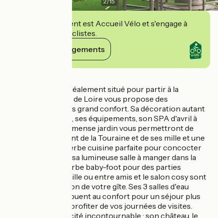
2
/
15
Cet établissement est Accueil Vélo et s'engage à
accueillir des cyclistes.
Voir ses engagements
Détails
Ce superbe gîte idéalement situé pour partir à la
découverte du Val de Loire vous propose des
prestations de très grand confort. Sa décoration autant
que son ambiance, ses équipements, son SPA d'avril à
octobre et son immense jardin vous permettront de
profiter pleinement de la Touraine et de ses mille et une
richesses. Sa superbe cuisine parfaite pour concocter
de délicieux plats, sa lumineuse salle à manger dans la
véranda, son superbe baby-foot pour des parties
endiablées en famille ou entre amis et le salon cosy sont
les atouts séduction de votre gîte. Ses 3 salles d'eau
également contribuent au confort pour un séjour plus
serein, idéal pour profiter de vos journées de visites.
Amboise est une cité incontournable : son château, le