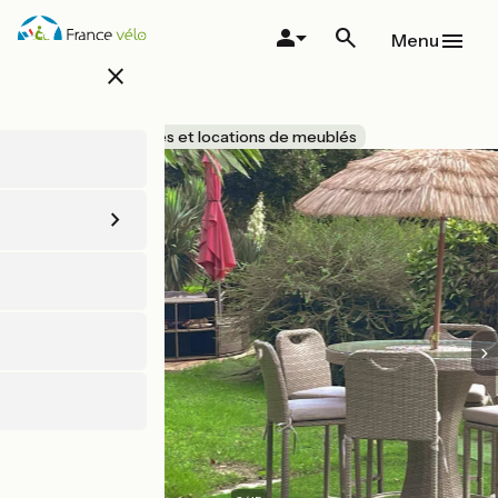
Aller
au
Menu
contenu
close
principal
La Plume
Accueil Vélo
Gîtes et locations de meublés