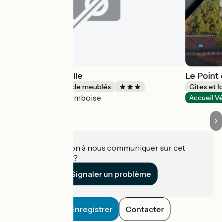
L'Echoppe en Ville
Le Point
Gîtes et locations de meublés
Gîtes et 
Amboise
Accueil Vélo
Accueil V
Une information à nous communiquer sur cet
établissement ?
Signaler un problème
Enregistrer
Contacter