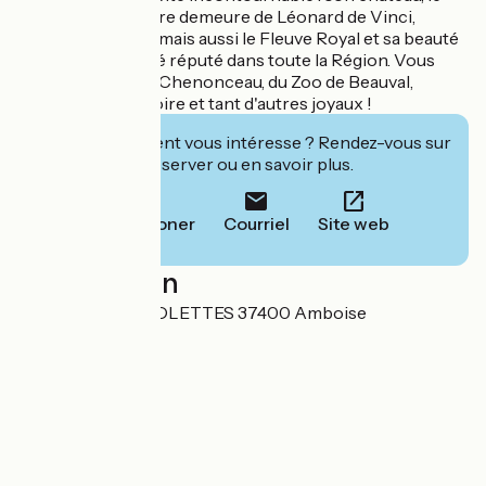
Clos Lucé (dernière demeure de Léonard de Vinci,
Château Gaillard) mais aussi le Fleuve Royal et sa beauté
sauvage, le marché réputé dans toute la Région. Vous
serez proches de Chenonceau, du Zoo de Beauval,
Chaumont-sur-Loire et tant d'autres joyaux !
Cet établissement vous intéresse ? Rendez-vous sur
leur site pour réserver ou en savoir plus.
Téléphoner
Courriel
Site web
Localisation
992 QUAI DES VIOLETTES 37400 Amboise